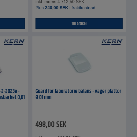
inkl. moms.
4.712,50
SEK
Plus
240,00
SEK
i fraktkostnad
Till artikel
-2-2023e -
Guard för laboratorie balans - väger plattor
sbarhet 0,01
Ø 81 mm
498,00
SEK