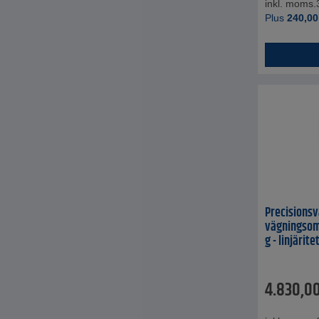
inkl. moms.
Plus
240,00
Precisionsv
vägningsomr
g - linjärite
4.830,0