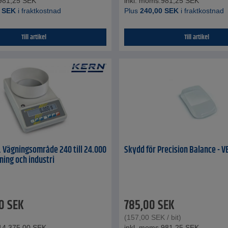
981,25
SEK
inkl. moms.
981,25
SEK
SEK
i fraktkostnad
Plus
240,00
SEK
i fraktkostnad
Till artikel
Till artikel
. Vägningsområde 240 till 24.000
Skydd för Precision Balance - VE
kning och industri
0
SEK
785,00
SEK
(
157,00
SEK
/ bit)
14.375,00
SEK
inkl. moms.
981,25
SEK