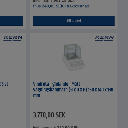
inkl. moms.
981,25
SEK
Plus
240,00
SEK
i fraktkostnad
Till artikel
 5 st
Vindruta - glidande - Mått
vägningskammare (B x D x H) 150 x 140 x 130
mm
3.770,00
SEK
inkl. moms.
4.712,50
SEK