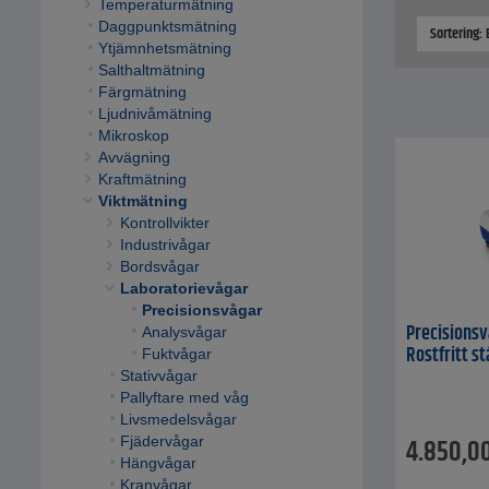
Temperaturmätning
Daggpunktsmätning
Sortering:
Ytjämnhetsmätning
Salthaltmätning
Färgmätning
Ljudnivåmätning
Mikroskop
Avvägning
Kraftmätning
Viktmätning
Kontrollvikter
Industrivågar
Bordsvågar
Laboratorievågar
Precisionsvågar
Precisionsvå
Analysvågar
Rostfritt st
Fuktvågar
Stativvågar
Pallyftare med våg
Livsmedelsvågar
Fjädervågar
4.850,0
Hängvågar
Kranvågar