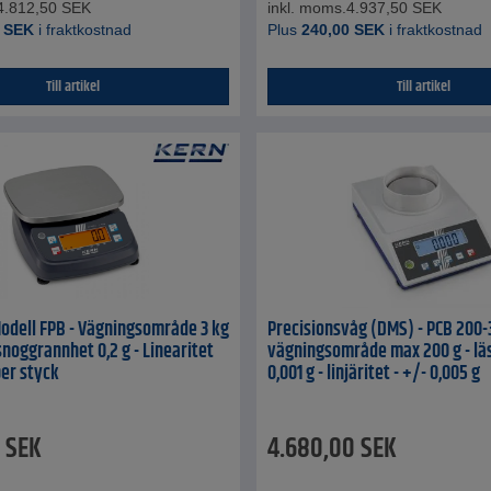
4.812,50
SEK
inkl. moms.
4.937,50
SEK
SEK
i fraktkostnad
Plus
240,00
SEK
i fraktkostnad
Till artikel
Till artikel
odell FPB - Vägningsområde 3 kg
Precisionsvåg (DMS) - PCB 200-
snoggrannhet 0,2 g - Linearitet
vägningsområde max 200 g - lä
 per styck
0,001 g - linjäritet - +/- 0,005 g
SEK
4.680,00
SEK