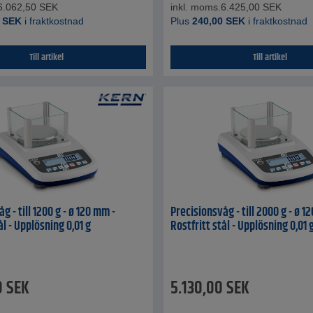
6.062,50
SEK
inkl. moms.
6.425,00
SEK
SEK
i fraktkostnad
Plus
240,00
SEK
i fraktkostnad
Till artikel
Till artikel
g - till 1200 g - ø 120 mm -
Precisionsvåg - till 2000 g - ø 1
ål - Upplösning 0,01 g
Rostfritt stål - Upplösning 0,01 
0
SEK
5.130,00
SEK