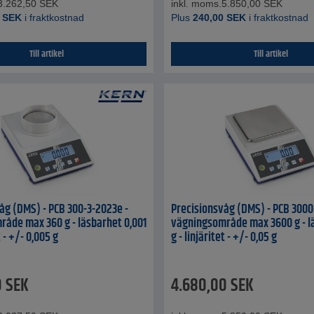
3.262,50
SEK
inkl. moms.
5.850,00
SEK
SEK
i fraktkostnad
Plus
240,00
SEK
i fraktkostnad
Till artikel
Till artikel
åg (DMS) - PCB 300-3-2023e -
Precisionsvåg (DMS) - PCB 3000
åde max 360 g - läsbarhet 0,001
vägningsområde max 3600 g - lä
t - +/- 0,005 g
g - linjäritet - +/- 0,05 g
0
SEK
4.680,00
SEK