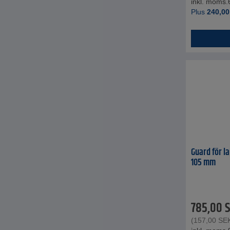
inkl. moms.
Plus
240,00
Guard för l
105 mm
785,00
(
157,00
SE