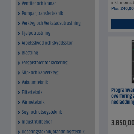
Ventiler och kranar
inkl. moms.
Plus
240,00
Pumpar, transferteknik
Verktyg och Verkstadsutrustning
Hjälputrustning
Arbetsskydd och skyddsskor
Blästring
Färgpistoler för lackering
Slip- och kapverktyg
Vakuumteknik
Programvara
Filterteknik
överföring 
nedladdning
Värmeteknik
Sug- och utsugsteknik
3.850,0
Industritillbehör
Doseringsteknik, blandningsteknik