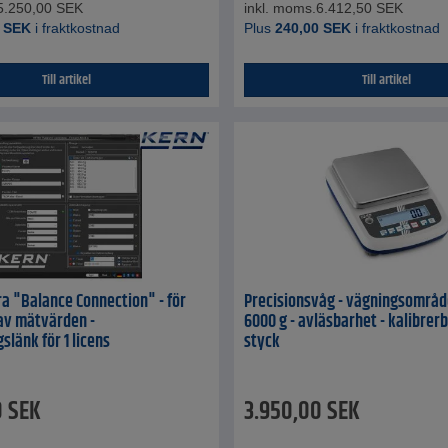
5.250,00
SEK
inkl. moms.
6.412,50
SEK
SEK
i fraktkostnad
Plus
240,00
SEK
i fraktkostnad
Till artikel
Till artikel
 "Balance Connection" - för
Precisionsvåg - vägningsområde
av mätvärden -
6000 g - avläsbarhet - kalibrerb
slänk för 1 licens
styck
0
SEK
3.950,00
SEK