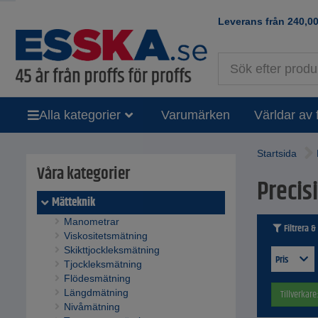
Leverans från
240,0
Alla kategorier
Varumärken
Världar av 
Startsida
Våra kategorier
Precis
Mätteknik
Manometrar
Filtrera &
Viskositetsmätning
Skikttjockleksmätning
Pris
Tjockleksmätning
Flödesmätning
Längdmätning
Tillverkare
Nivåmätning