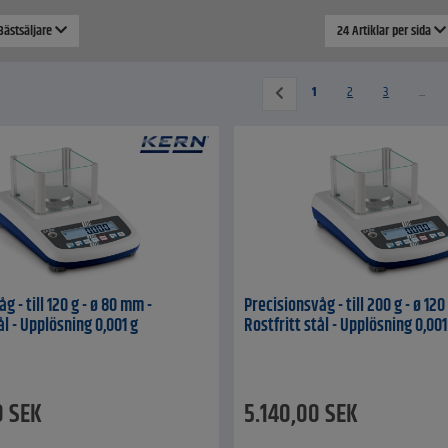
 Bästsäljare
24 Artiklar per sida
1
2
3
...
g - till 120 g - ø 80 mm -
Precisionsvåg - till 200 g - ø 12
ål - Upplösning 0,001 g
Rostfritt stål - Upplösning 0,001
0
SEK
5.140,00
SEK