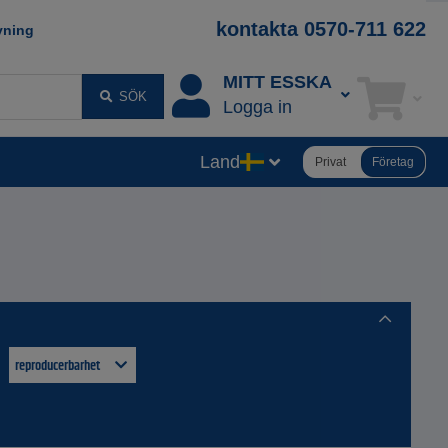
kontakta 0570-711 622
vning
MITT ESSKA
SÖK
Logga in
Land
Privat
Företag
reproducerbarhet