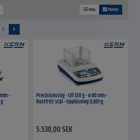
lista
Plattor
5
0 mm -
Precisionsvåg - till 120 g - ø 80 mm -
 g
Rostfritt stål - Upplösning 0,001 g
5.530,00
SEK