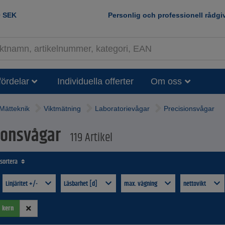
0
SEK
Personlig och professionell rådgi
fördelar
Individuella offerter
Om oss
Mätteknik
Viktmätning
Laboratorievågar
Precisionsvågar
ionsvågar
119 Artikel
 sortera
Linjäritet +/-
Läsbarhet [d]
max. vägning
nettovikt
:
kern