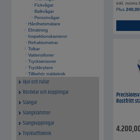
inkl. moms.
Fickvågar
Plus
240,00
Balkvågar
Personvågar
Hårdhetsmätare
Elmätning
Inspektionskameror
Refraktometrar
Tolkar
Vattensifoner
Trycksensorer
Tryckbrytare
Tillbehör mätteknik
Hjul och rullar
Rördelar och kopplingar
Precisionsvå
Rostfritt st
Slangar
Slangklämmor
Slangkopplingar
4.200,0
Tryckluftteknik