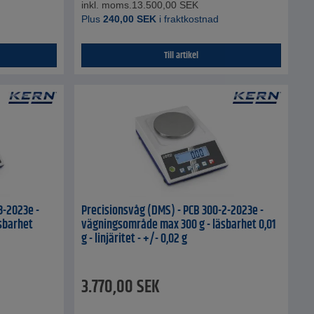
inkl. moms.
13.500,00
SEK
Plus
240,00
SEK
i fraktkostnad
Till artikel
3-2023e -
Precisionsvåg (DMS) - PCB 300-2-2023e -
sbarhet
vägningsområde max 300 g - läsbarhet 0,01
g - linjäritet - +/- 0,02 g
3.770,00
SEK