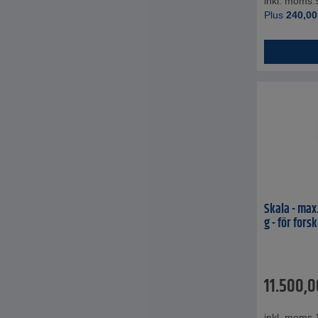
inkl. moms.
Plus
240,00
Skala - max
g - för fors
11.500,0
inkl. moms.