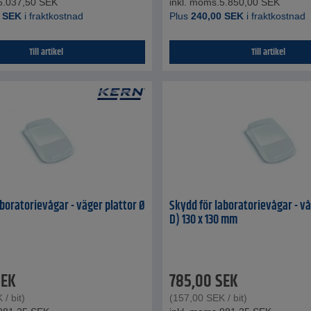
6.037,50
SEK
inkl. moms.
5.850,00
SEK
SEK
i fraktkostnad
Plus
240,00
SEK
i fraktkostnad
Till artikel
Till artikel
aboratorievågar - väger plattor Ø
Skydd för laboratorievågar - vå
D) 130 x 130 mm
SEK
785,00
SEK
K
/ bit)
(
157,00
SEK
/ bit)