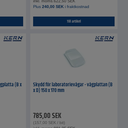
inkl. moms.
622,50
SEK
Plus
240,00
SEK
i fraktkostnad
Till artikel
gplatta (B x
Skydd för laboratorievågar - vågplattan (B
x D) 150 x 170 mm
785,00
SEK
(
157,00
SEK
/ bit)