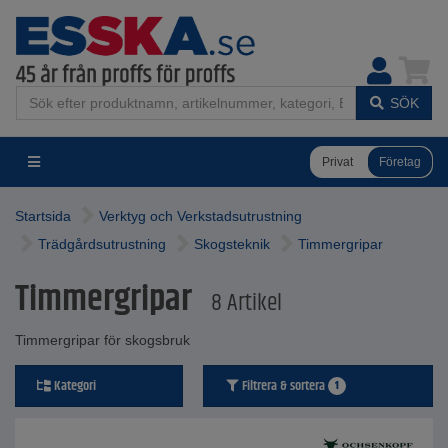
SÖK
Privat
Företag
Startsida
Verktyg och Verkstadsutrustning
Trädgårdsutrustning
Skogsteknik
Timmergripar
Timmergripar
8 Artikel
Timmergripar för skogsbruk
Kategori
Filtrera & sortera
1