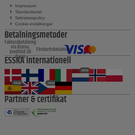
Impressum
Standardavtal
Sekretesspolicy
Cookie-inställningar
Betalningsmetoder
Fakturabetalning
via Klarna,
Förskottsbetalning
kredittid 30
dagar
ESSKA internationell
new
new
new
Partner & certifikat