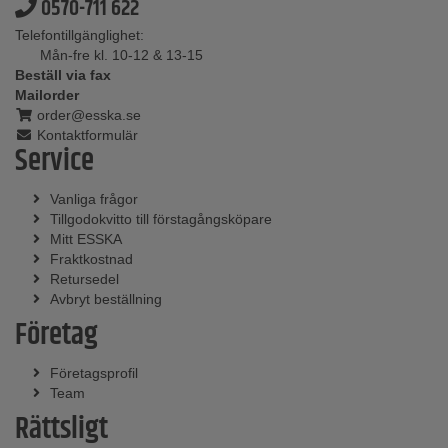
0570-711 622
Telefontillgänglighet:
Mån-fre kl. 10-12 & 13-15
Beställ via fax
Mailorder
order@esska.se
Kontaktformulär
Service
Vanliga frågor
Tillgodokvitto till förstagångsköpare
Mitt ESSKA
Fraktkostnad
Retursedel
Avbryt beställning
Företag
Företagsprofil
Team
Rättsligt