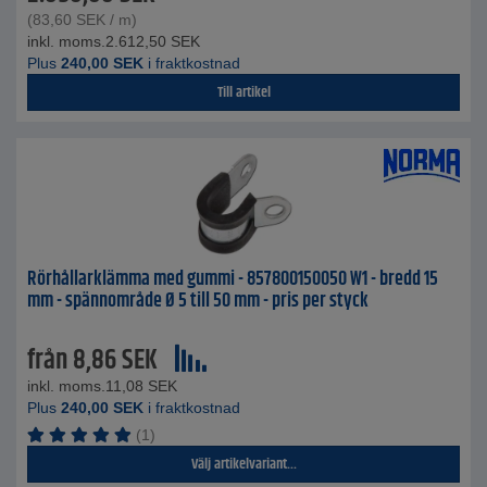
(
83,60
SEK
/ m)
inkl. moms.
2.612,50
SEK
Plus
240,00
SEK
i fraktkostnad
Till artikel
Rörhållarklämma med gummi - 857800150050 W1 - bredd 15
mm - spännområde Ø 5 till 50 mm - pris per styck
från
8,86
SEK
inkl. moms.
11,08
SEK
Plus
240,00
SEK
i fraktkostnad
(1)
Välj artikelvariant...