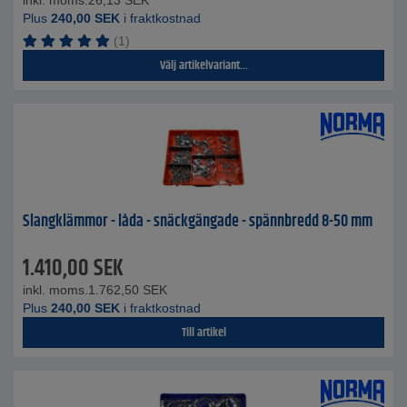
inkl. moms.
26,13
SEK
Plus
240,00
SEK
i fraktkostnad
(1)
Välj artikelvariant...
Slangklämmor - låda - snäckgängade - spännbredd 8-50 mm
1.410,00
SEK
inkl. moms.
1.762,50
SEK
Plus
240,00
SEK
i fraktkostnad
Till artikel