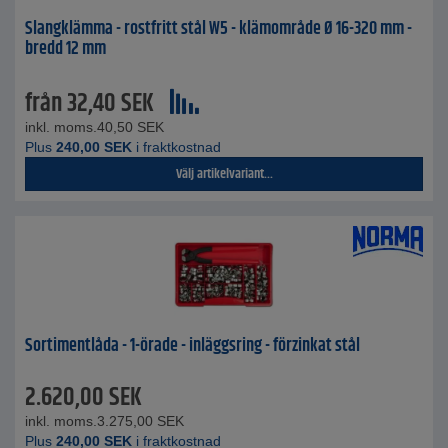
Slangklämma - rostfritt stål W5 - klämområde Ø 16-320 mm -
bredd 12 mm
från
32,40
SEK
inkl. moms.
40,50
SEK
Plus
240,00
SEK
i fraktkostnad
Välj artikelvariant...
Sortimentlåda - 1-örade - inläggsring - förzinkat stål
2.620,00
SEK
inkl. moms.
3.275,00
SEK
Plus
240,00
SEK
i fraktkostnad