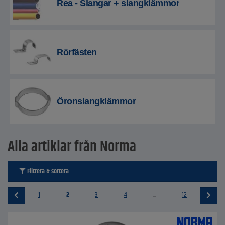
Rea - Slangar + slangklämmor
Rörfästen
Öronslangklämmor
Alla artiklar från Norma
Filtrera & sortera
1
2
3
4
...
12