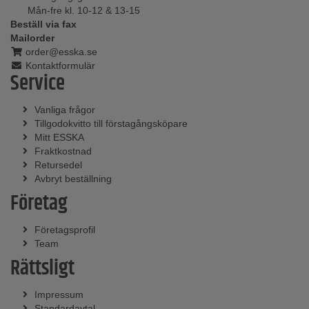
Mån-fre kl. 10-12 & 13-15
Beställ via fax
Mailorder
order@esska.se
Kontaktformulär
Service
Vanliga frågor
Tillgodokvitto till förstagångsköpare
Mitt ESSKA
Fraktkostnad
Retursedel
Avbryt beställning
Företag
Företagsprofil
Team
Rättsligt
Impressum
Standardavtal