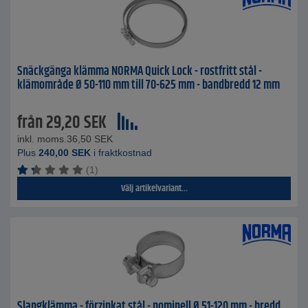
Snäckgänga klämma NORMA Quick Lock - rostfritt stål -
klämområde Ø 50-110 mm till 70-625 mm - bandbredd 12 mm
från
29,20
SEK
inkl. moms.
36,50
SEK
Plus
240,00
SEK
i fraktkostnad
(1)
Välj artikelvariant...
Slangklämma - förzinkat stål - nominell Ø 51-120 mm - bredd