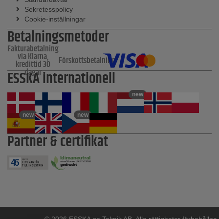
Sekretesspolicy
Cookie-inställningar
Betalningsmetoder
Fakturabetalning
via Klarna,
Förskottsbetalning
kredittid 30
dagar
ESSKA internationell
new
new
new
Partner & certifikat