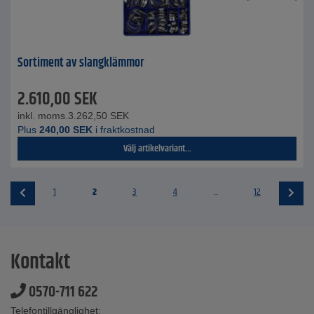
Sortiment av slangklämmor
2.610,00
SEK
inkl. moms.
3.262,50
SEK
Plus
240,00
SEK
i fraktkostnad
Välj artikelvariant...
1
2
3
4
...
12
Kontakt
0570-711 622
Telefontillgänglighet: