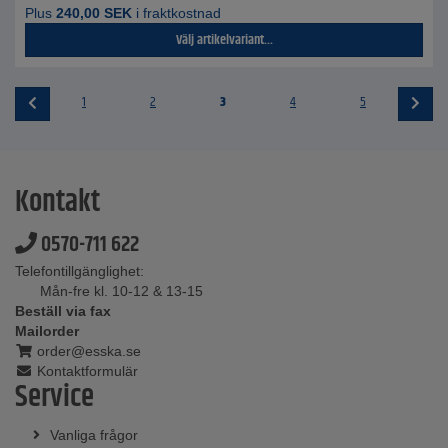
Plus
240,00
SEK
i fraktkostnad
Välj artikelvariant...
1
2
3
4
5
Kontakt
0570-711 622
Telefontillgänglighet:
Mån-fre kl. 10-12 & 13-15
Beställ via fax
Mailorder
order@esska.se
Kontaktformulär
Service
Vanliga frågor