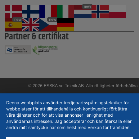
new
new
new
Partner & certifikat
© 2026 ESSKA.se Teknik AB. Alla rättigheter förbehållna.
Denna webbplats använder tredjepartsspårningstekniker för
webbplatser för att tillhandahålla och kontinuerligt förbättra
våra tjänster och för att visa annonser i enlighet med
användarnas intressen. Jag accepterar och kan återkalla eller
ändra mitt samtycke när som helst med verkan för framtiden.