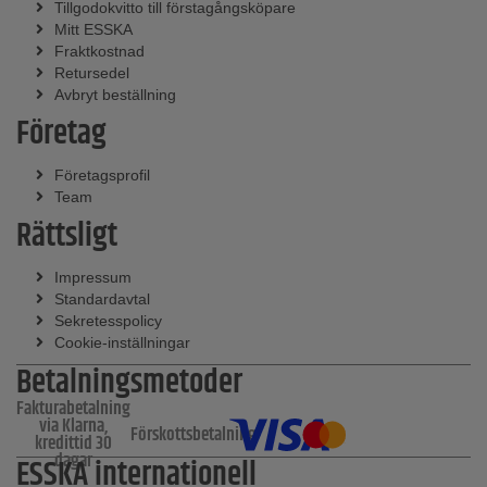
Tillgodokvitto till förstagångsköpare
Mitt ESSKA
Fraktkostnad
Retursedel
Avbryt beställning
Företag
Företagsprofil
Team
Rättsligt
Impressum
Standardavtal
Sekretesspolicy
Cookie-inställningar
Betalningsmetoder
Fakturabetalning
via Klarna,
Förskottsbetalning
kredittid 30
dagar
ESSKA internationell