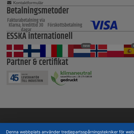
Kontaktformulär
Betalningsmetoder
Fakturabetalning via
Klarna, kredittid 30
Förskottsbetalning
dagar
ESSKA internationell
new
Partner & certifikat
Denna webbplats använder tredjepartsspårningstekniker för webbpla