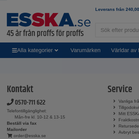
Leverans från
240,0
Alla kategorier
Varumärken
Världar av 
Kontakt
Service
0570-711 622
Vanliga fr
Tillgodokvi
Telefontillgänglighet:
Mitt ESSK
Mån-fre kl. 10-12 & 13-15
Fraktkost
Beställ via fax
Retursede
Mailorder
Avbryt bes
order@esska.se