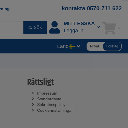
kontakta 0570-711 622
vning
MITT ESSKA
SÖK
Logga in
Land
Privat
Företag
Rättsligt
Impressum
Standardavtal
Sekretesspolicy
Cookie-inställningar