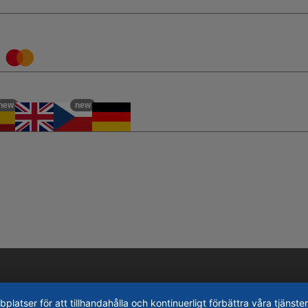
new
new
tser för att tillhandahålla och kontinuerligt förbättra våra tjänster