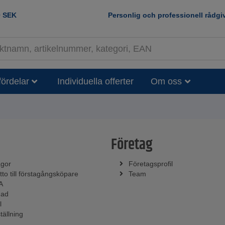
0
SEK
Personlig och professionell rådgi
fördelar
Individuella offerter
Om oss
Företag
ågor
Företagsprofil
tto till förstagångsköpare
Team
A
nad
l
tällning