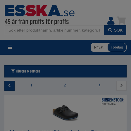
SÖK
Privat
Företag
Filtrera & sortera
1
2
3