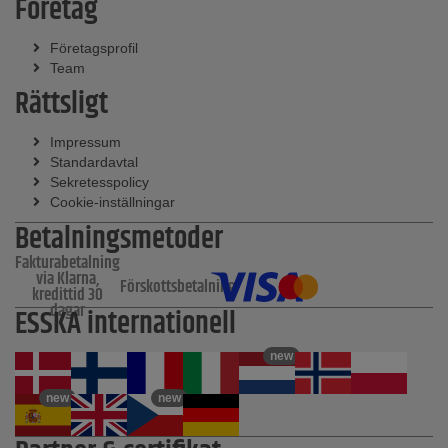
Företag
Företagsprofil
Team
Rättsligt
Impressum
Standardavtal
Sekretesspolicy
Cookie-inställningar
Betalningsmetoder
Fakturabetalning
via Klarna,
Förskottsbetalning
kredittid 30
dagar
ESSKA internationell
new
new
new