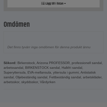
Lägg till i listan
Omdömen
Det finns tyvärr inga omdömen för denna produkt ännu
Sökord:
Birkenstock
,
Arizona PROFESSOR
,
professionell sandal
,
arbetssandal
,
BIRKENSTOCK sandal
,
Halkfri sandal
,
Superyttersula
,
EVA-mellansula
,
yttersula i gummi
,
Antistatisk
sandal
,
Oljebeständig sandal
,
Fettbeständig sandal
,
arbetskläder
,
arbetsskor
,
skyddsskor
,
Vårdyrken