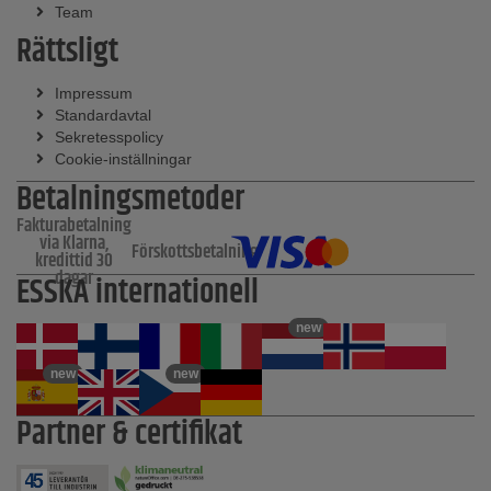
Team
Rättsligt
Impressum
Standardavtal
Sekretesspolicy
Cookie-inställningar
Betalningsmetoder
Fakturabetalning
via Klarna,
Förskottsbetalning
kredittid 30
dagar
ESSKA internationell
new
new
new
Partner & certifikat