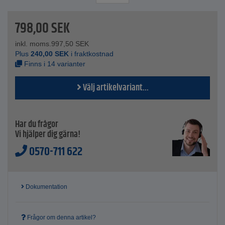
robust gummiyttersula säkerställer bekväma rullegenskaper
och minskar risken för halka på släta, oljiga eller fetttäckta
798,00
SEK
golv.
De individuellt justerbara remmarna gör att sandalen kan
anpassas perfekt till foten, vilket ger en säker passform och
inkl. moms.
997,50
SEK
bekväm användning.
Plus
240,00
SEK
i fraktkostnad
Finns i 14 varianter
Tekniska data
anatomiskt formad fotbädd av kork och latex
Välj artikelvariant...
Detaljer - individuellt justerbara metallspännen
Övre material: Birko-Flor®
Innersula - Läderöversula
Sula - dämpande EVA-mellansula med halkfri, olje- och
Har du frågor
fettbeständig gummiyttersula
Vi hjälper dig gärna!
Fotbäddsmaterial - kork
0570-711 622
Yttersula: Superyttersula
Bred - smal
Färg - Svart
Storlek - 35 till 48
Dokumentation
Frågor om denna artikel?