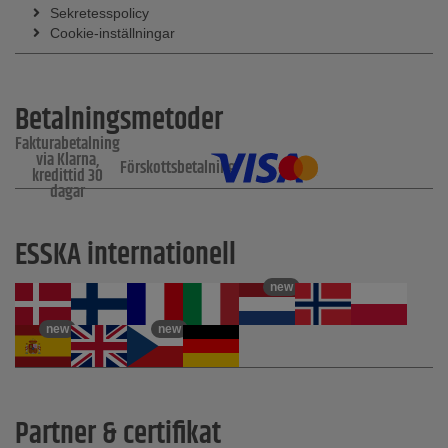
Sekretesspolicy
Cookie-inställningar
Betalningsmetoder
Fakturabetalning
via Klarna,
Förskottsbetalning
kredittid 30
dagar
ESSKA internationell
new
new
new
Partner & certifikat