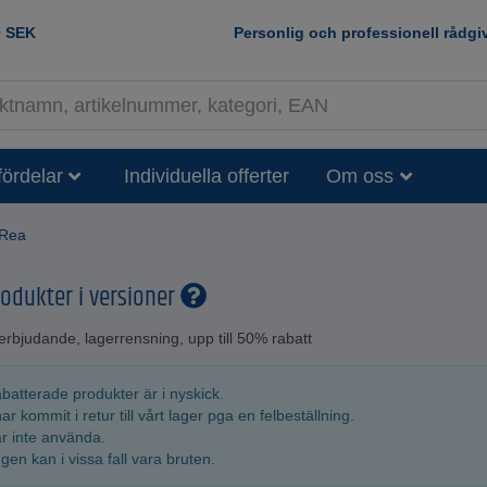
0
SEK
Personlig och professionell rådgi
fördelar
Individuella offerter
Om oss
Rea
odukter i versioner
erbjudande, lagerrensning, upp till 50% rabatt
abatterade produkter är i nyskick.
ar kommit i retur till vårt lager pga en felbeställning.
är inte använda.
en kan i vissa fall vara bruten.