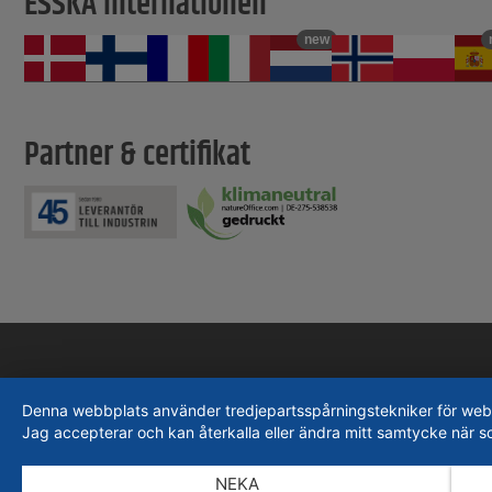
ESSKA internationell
new
Partner & certifikat
Denna webbplats använder tredjepartsspårningstekniker för webbpla
Jag accepterar och kan återkalla eller ändra mitt samtycke när s
NEKA