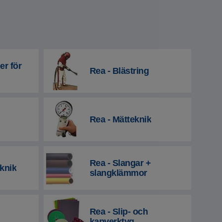
er för
Rea - Blästring
Rea - Mätteknik
Rea - Slangar +
knik
slangklämmor
Rea - Slip- och
kapverktyg