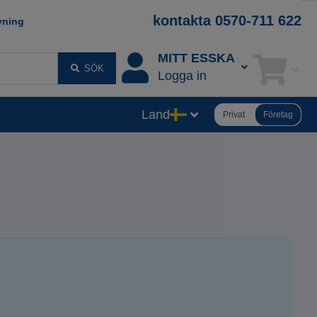
kontakta 0570-711 622
vning
MITT ESSKA
SÖK
Logga in
Land
Privat
Företag