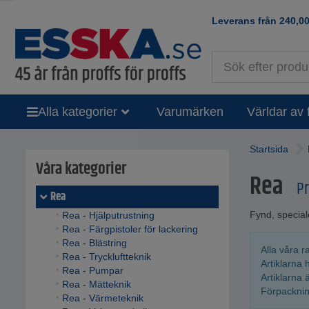
Leverans från
240,0
Alla kategorier
Varumärken
Världar av 
Startsida
Våra kategorier
Rea
Pr
Rea
Fynd, special
Rea - Hjälputrustning
Rea - Färgpistoler för lackering
Rea - Blästring
Alla våra r
Rea - Tryckluftteknik
Artiklarna h
Rea - Pumpar
Artiklarna 
Rea - Mätteknik
Förpackning
Rea - Värmeteknik