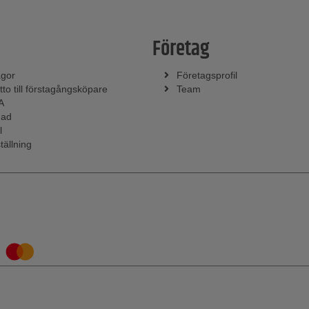
Företag
ågor
Företagsprofil
tto till förstagångsköpare
Team
A
nad
l
tällning