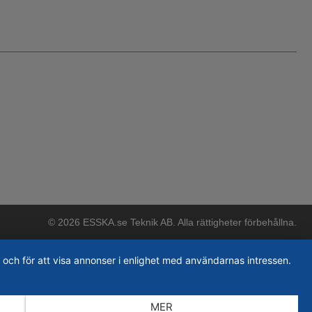
© 2026 ESSKA.se Teknik AB. Alla rättigheter förbehållna.
 och för att visa annonser i enlighet med användarnas intressen.
MER