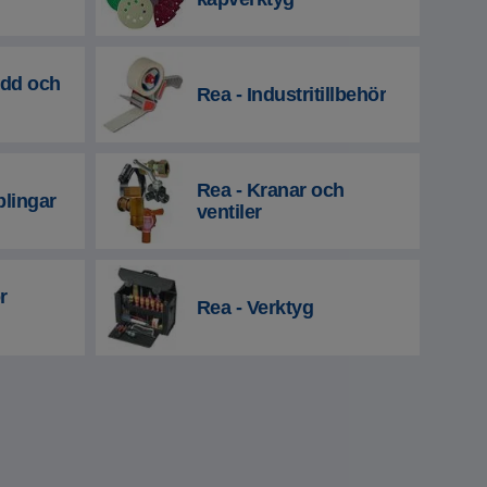
ydd och
Rea - Industritillbehör
Rea - Kranar och
plingar
ventiler
r
Rea - Verktyg