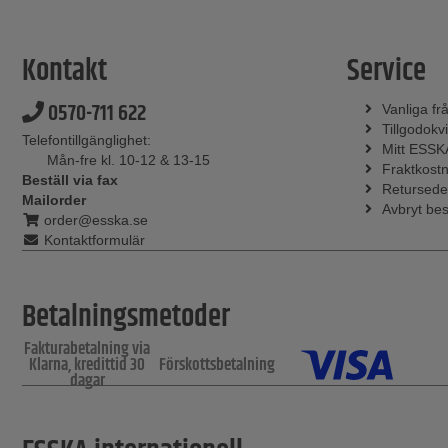
Kontakt
Service
0570-711 622
Vanliga fr
Tillgodokvi
Telefontillgänglighet:
Mitt ESSK
Mån-fre kl. 10-12 & 13-15
Fraktkost
Beställ via fax
Retursede
Mailorder
Avbryt bes
order@esska.se
Kontaktformulär
Betalningsmetoder
Fakturabetalning via
Klarna, kredittid 30
Förskottsbetalning
dagar