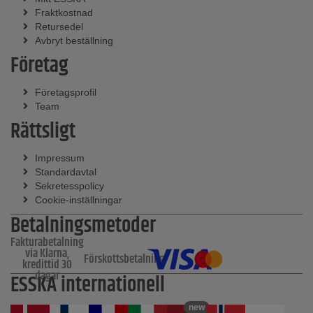
Fraktkostnad
Retursedel
Avbryt beställning
Företag
Företagsprofil
Team
Rättsligt
Impressum
Standardavtal
Sekretesspolicy
Cookie-inställningar
Betalningsmetoder
Fakturabetalning
via Klarna,
Förskottsbetalning
kredittid 30
dagar
ESSKA internationell
new