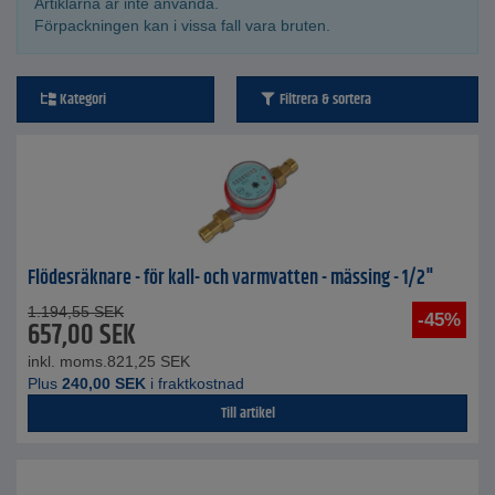
Artiklarna är inte använda.
Förpackningen kan i vissa fall vara bruten.
Kategori
Filtrera & sortera
Flödesräknare - för kall- och varmvatten - mässing - 1/2"
1.194,55
SEK
-45%
657,00
SEK
inkl. moms.
821,25
SEK
Plus
240,00
SEK
i fraktkostnad
Till artikel