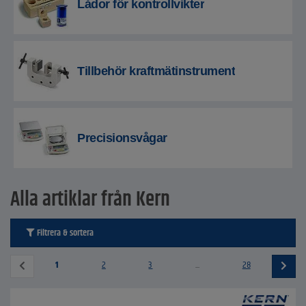
Lådor för kontrollvikter
Tillbehör kraftmätinstrument
Precisionsvågar
Alla artiklar från Kern
Filtrera & sortera
1
2
3
...
28