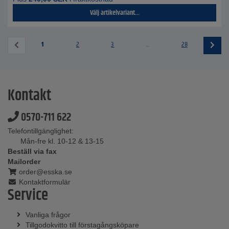
Välj artikelvariant...
1
2
3
...
28
Kontakt
0570-711 622
Telefontillgänglighet:
Mån-fre kl. 10-12 & 13-15
Beställ via fax
Mailorder
order@esska.se
Kontaktformulär
Service
Vanliga frågor
Tillgodokvitto till förstagångsköpare