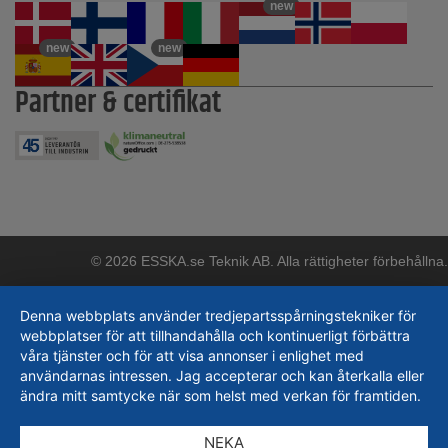
new
new
new
Partner & certifikat
© 2026 ESSKA.se Teknik AB. Alla rättigheter förbehållna.
Denna webbplats använder tredjepartsspårningstekniker för
webbplatser för att tillhandahålla och kontinuerligt förbättra
våra tjänster och för att visa annonser i enlighet med
användarnas intressen. Jag accepterar och kan återkalla eller
ändra mitt samtycke när som helst med verkan för framtiden.
NEKA