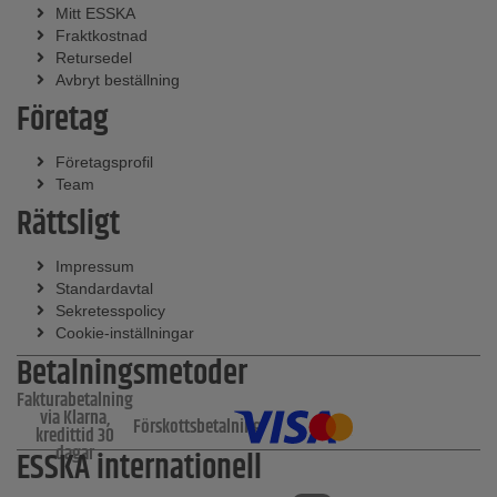
Mitt ESSKA
Fraktkostnad
Retursedel
Avbryt beställning
Företag
Företagsprofil
Team
Rättsligt
Impressum
Standardavtal
Sekretesspolicy
Cookie-inställningar
Betalningsmetoder
Fakturabetalning
via Klarna,
Förskottsbetalning
kredittid 30
dagar
ESSKA internationell