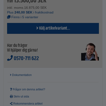
13.500,00
SEK
Tekniska data
från
Våg - komplett av rostfritt stål
inkl. moms.
16.875,00
SEK
Vågcell - stål, silikonbelagt
Plus
240,00
SEK
i fraktkostnad
IP67 skydd - bättre skydd mot damm och vatten
Finns i 5 varianter
Batteritid - upp till 70 h
Uppladdningstid - ca 12 h
Välj artikelvariant...
Mått vågplatta A - 300x240x100 mm
Mått vågplatta B - 400x300x128 mm
Storlek display - 266x165x96 mm
Tillåten omgivningstemperatur - 10°C till +40°C
Har du frågor
Kabellängd - 1,7 m
Vi hjälper dig gärna!
Mätområde - 1 g till 120 kg
0570-711 622
Upplösning - 1 till 50 g
Dokumentation
Frågor om denna artikel?
Skriv ut sida
Rekommendera artikel