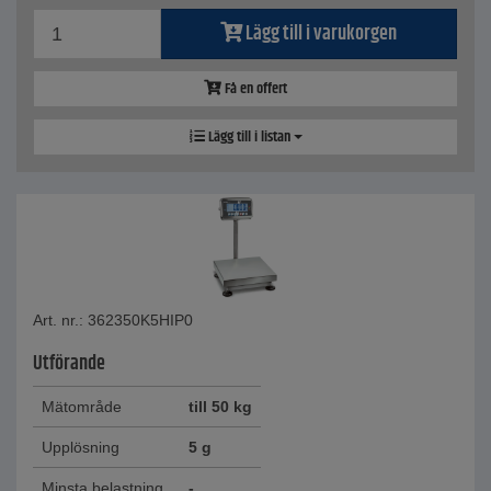
Lägg till i varukorgen
Få en offert
Lägg till i listan
Art. nr.: 362350K5HIP0
Utförande
Mätområde
till 50 kg
Upplösning
5 g
Minsta belastning
-