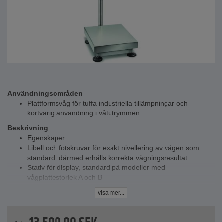
Användningsområden
Plattformsvåg för tuffa industriella tillämpningar och
kortvarig användning i våtutrymmen
Beskrivning
Egenskaper
Libell och fotskruvar för exakt nivellering av vågen som
standard, därmed erhålls korrekta vägningsresultat
Stativ för display, standard på modeller med
vågplattestorlek A och B
Uppladdningsbar batteri invändig, standard
visa mer...
Bakgrundsupplyst LCD-display
Med kalibrercertifikat och IP67