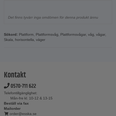
Det finns tyvärr inga omdömen för denna produkt ännu
Sökord:
Plattform
,
Plattformsvåg
,
Plattformsvågar
,
våg
,
vågar
,
Skala
,
horisontella
,
väger
Kontakt
0570-711 622
Telefontillgänglighet:
Mån-fre kl. 10-12 & 13-15
Beställ via fax
Mailorder
order@esska.se