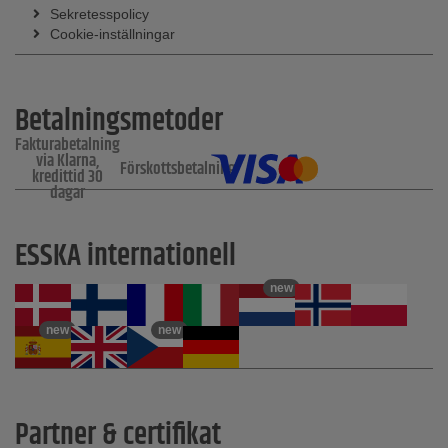
Sekretesspolicy
Cookie-inställningar
Betalningsmetoder
Fakturabetalning
via Klarna,
Förskottsbetalning
kredittid 30
dagar
ESSKA internationell
new
new
new
Partner & certifikat