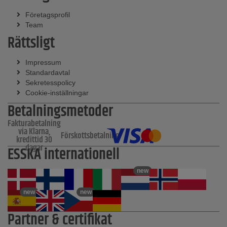
Företagsprofil
Team
Rättsligt
Impressum
Standardavtal
Sekretesspolicy
Cookie-inställningar
Betalningsmetoder
Fakturabetalning
via Klarna,
Förskottsbetalning
kredittid 30
dagar
ESSKA internationell
new
new
new
Partner & certifikat