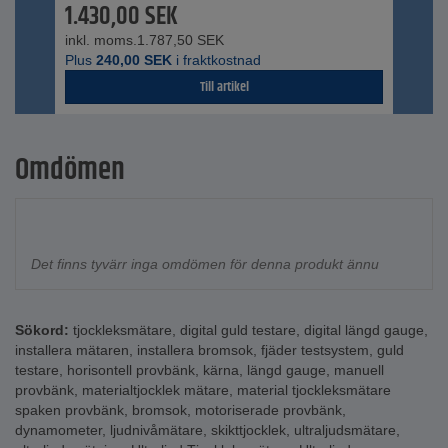
1.430,00
SEK
inkl. moms.
1.787,50
SEK
Plus
240,00
SEK
i fraktkostnad
Till artikel
Omdömen
Det finns tyvärr inga omdömen för denna produkt ännu
Sökord:
tjockleksmätare
,
digital guld testare
,
digital längd gauge
,
installera mätaren
,
installera bromsok
,
fjäder testsystem
,
guld
testare
,
horisontell provbänk
,
kärna
,
längd gauge
,
manuell
provbänk
,
materialtjocklek mätare
,
material tjockleksmätare
spaken provbänk
,
bromsok
,
motoriserade provbänk
,
dynamometer
,
ljudnivåmätare
,
skikttjocklek
,
ultraljudsmätare
,