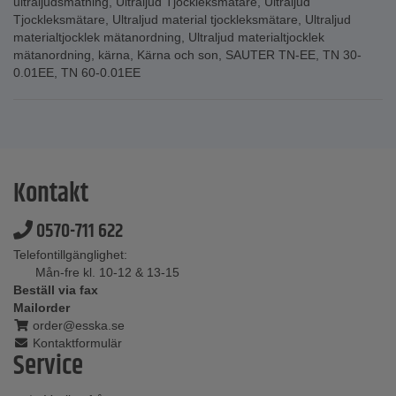
ultraljudsmätning
,
Ultraljud Tjockleksmätare
,
Ultraljud
Tjockleksmätare
,
Ultraljud material tjockleksmätare
,
Ultraljud
materialtjocklek mätanordning
,
Ultraljud materialtjocklek
mätanordning
,
kärna
,
Kärna och son
,
SAUTER TN-EE
,
TN 30-
0.01EE
,
TN 60-0.01EE
Kontakt
0570-711 622
Telefontillgänglighet:
Mån-fre kl. 10-12 & 13-15
Beställ via fax
Mailorder
order@esska.se
Kontaktformulär
Service