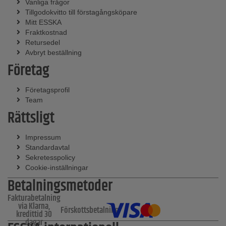
Vanliga frågor
Tillgodokvitto till förstagångsköpare
Mitt ESSKA
Fraktkostnad
Retursedel
Avbryt beställning
Företag
Företagsprofil
Team
Rättsligt
Impressum
Standardavtal
Sekretesspolicy
Cookie-inställningar
Betalningsmetoder
Fakturabetalning
via Klarna,
Förskottsbetalning
kredittid 30
dagar