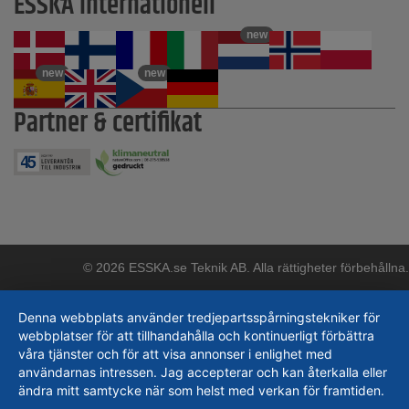
ESSKA internationell
new
new
new
Partner & certifikat
© 2026 ESSKA.se Teknik AB. Alla rättigheter förbehållna.
Denna webbplats använder tredjepartsspårningstekniker för
webbplatser för att tillhandahålla och kontinuerligt förbättra
våra tjänster och för att visa annonser i enlighet med
användarnas intressen. Jag accepterar och kan återkalla eller
ändra mitt samtycke när som helst med verkan för framtiden.