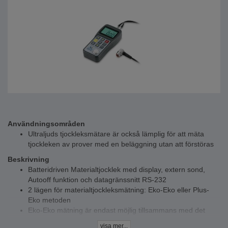
Användningsområden
Ultraljuds tjockleksmätare är också lämplig för att mäta
tjockleken av prover med en beläggning utan att förstöras
Beskrivning
Batteridriven Materialtjocklek med display, extern sond,
Autooff funktion och datagränssnitt RS-232
2 lägen för materialtjockleksmätning: Eko-Eko eller Plus-
Eko metoden
Eko-Eko mätning är endast möjlig tillsammans med det
medföljande mäthuvudet ATU-US12
visa mer...