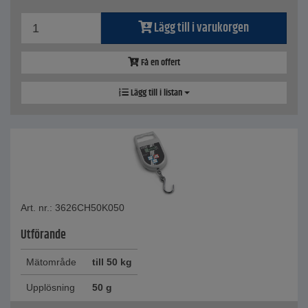
Lägg till i varukorgen
Få en offert
Lägg till i listan
Art. nr.: 3626CH50K050
Utförande
Mätområde
till 50 kg
Upplösning
50 g