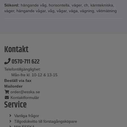
Sökord:
hängande våg
,
horisontella
,
väger
,
ch
,
kärntekniska
,
väger
,
hängande vågar
,
våg
,
vågar
,
väga
,
vägning
,
viktmätning
Kontakt
0570-711 622
Telefontillgänglighet:
Mån-fre kl. 10-12 & 13-15
Beställ via fax
Mailorder
order@esska.se
Kontaktformulär
Service
Vanliga frågor
Tillgodokvitto till förstagångsköpare