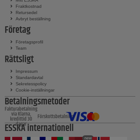
Mitt ESSKA
Fraktkostnad
Retursedel
Avbryt beställning
Företag
Företagsprofil
Team
Rättsligt
Impressum
Standardavtal
Sekretesspolicy
Cookie-inställningar
Betalningsmetoder
Fakturabetalning
via Klarna,
Förskottsbetalning
kredittid 30
dagar
ESSKA internationell
new