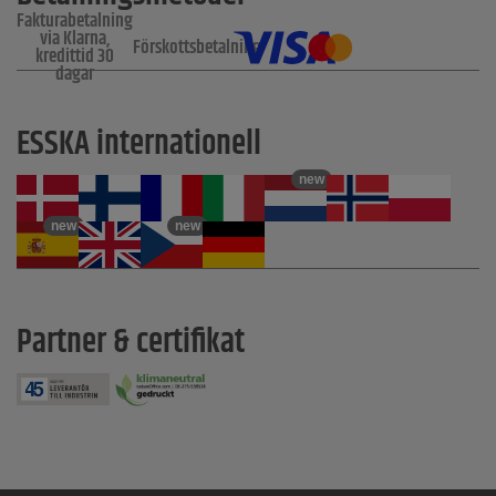
Fakturabetalning
via Klarna,
Förskottsbetalning
kredittid 30
dagar
ESSKA internationell
new
new
new
Partner & certifikat