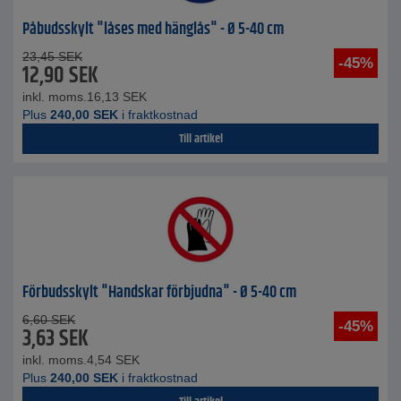
Påbudsskylt "låses med hänglås" - Ø 5-40 cm
23,45
SEK
-45%
12,90
SEK
inkl. moms.
16,13
SEK
Plus
240,00
SEK
i fraktkostnad
Till artikel
Förbudsskylt "Handskar förbjudna" - Ø 5-40 cm
6,60
SEK
-45%
3,63
SEK
inkl. moms.
4,54
SEK
Plus
240,00
SEK
i fraktkostnad