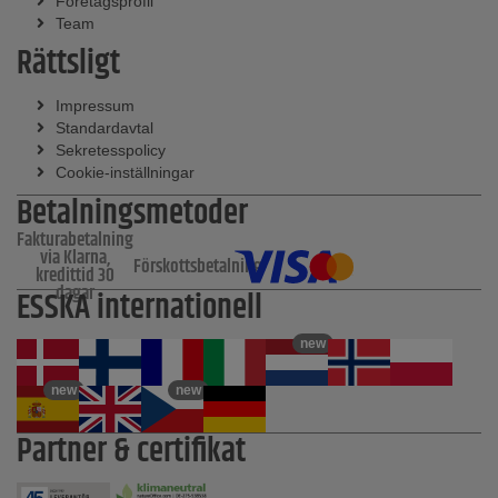
Företagsprofil
Team
Rättsligt
Impressum
Standardavtal
Sekretesspolicy
Cookie-inställningar
Betalningsmetoder
Fakturabetalning
via Klarna,
Förskottsbetalning
kredittid 30
dagar
ESSKA internationell
new
new
new
Partner & certifikat