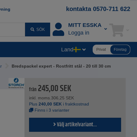
kontakta 0570-711 622
vning
MITT ESSKA
SÖK
Logga in
Land
Privat
Företag
r
Bredspackel expert - Rostfritt stål - 20 till 30 cm
245,00
SEK
från
inkl. moms.
306,25
SEK
Plus
240,00
SEK
i fraktkostnad
Finns i 3 varianter
Välj artikelvariant...