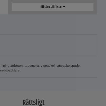
Lägg till i listan
mlningsarbeten
,
tapetsera
,
ytspackel
,
ytspackelspade
,
redspacklare
Rättsligt