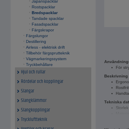
Japanspacklar
Rostspacklar
Bredspacklar
Tandade spacklar
Fasadspacklar
Färgskrapor
Färgslungor
Destillering
Airless - elektrisk drift
Tillbehör färgsprutteknik
Vägmarkeringssystem
Användning
Tryckbehållare
För st
Hjul och rullar
Beskrivning
Rördelar och kopplingar
Ergono
Rostfrit
Slangar
Handta
Slangklämmor
Tekniska da
Storlek
Slangkopplingar
Material
Tryckluftteknik
Förpack