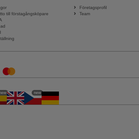
ågor
Företagsprofil
tto till förstagångsköpare
Team
A
nad
l
tällning
new
new