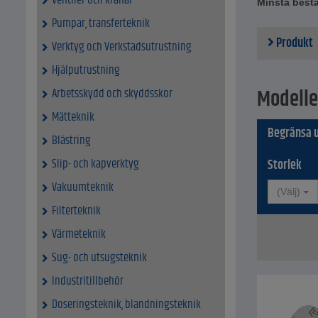
Ventiler och kranar
Minsta bestä
Pumpar, transferteknik
Produkt
Verktyg och Verkstadsutrustning
Hjälputrustning
Modelle
Arbetsskydd och skyddsskor
Mätteknik
Begränsa u
Blästring
Slip- och kapverktyg
Storlek
Vakuumteknik
(Välj)
Filterteknik
Värmeteknik
Sug- och utsugsteknik
Industritillbehör
Doseringsteknik, blandningsteknik