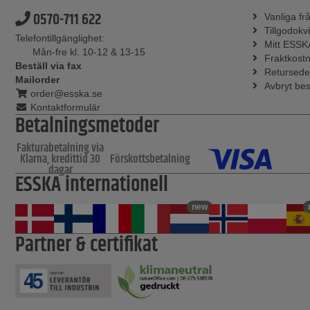
0570-711 622
Vanliga fr
Tillgodokvi
Telefontillgänglighet:
Mitt ESSK
Mån-fre kl. 10-12 & 13-15
Fraktkost
Beställ via fax
Retursede
Mailorder
Avbryt bes
order@esska.se
Kontaktformulär
Betalningsmetoder
Fakturabetalning via
Klarna, kredittid 30
Förskottsbetalning
dagar
ESSKA internationell
new
Partner & certifikat