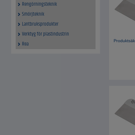
Rengörningsteknik
Smörjteknik
Lantbruksprodukter
Verktyg för plastindustrin
Produktsäk
Rea