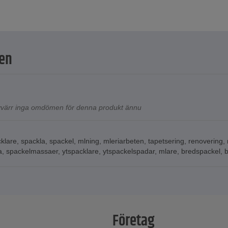
en
tyvärr inga omdömen för denna produkt ännu
klare
,
spackla
,
spackel
,
mlning
,
mleriarbeten
,
tapetsering
,
renovering
,
a
,
spackelmassaer
,
ytspacklare
,
ytspackelspadar
,
mlare
,
bredspackel
,
b
Företag