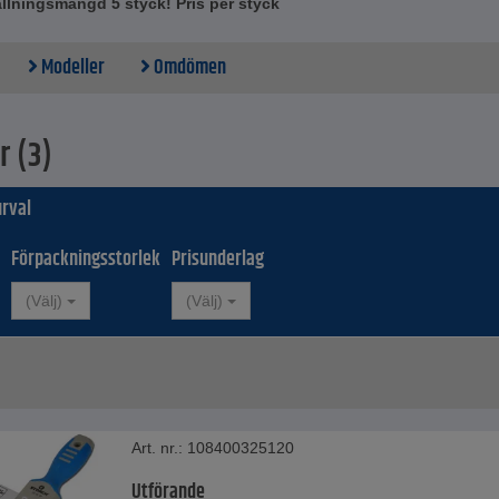
llningsmängd 5 styck! Pris per styck
Modeller
Omdömen
r (3)
rval
Förpackningsstorlek
Prisunderlag
(Välj)
(Välj)
Art. nr.: 108400325120
Utförande