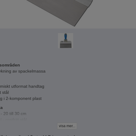
sområden
rykning av spackelmassa
miskt utformat handtag
t stål
g i 2-komponent plast
ta
 - 20 till 30 cm
 - rostfritt stål
ningsstorlek - 5 styck
visa mer...