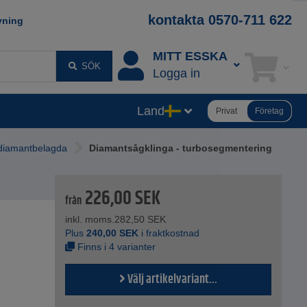
kontakta 0570-711 622
vning
MITT ESSKA
SÖK
Logga in
Land
Privat
Företag
 diamantbelagda
Diamantsågklinga - turbosegmentering
226,00
SEK
från
inkl. moms.
282,50
SEK
Plus
240,00
SEK
i fraktkostnad
Finns i 4 varianter
Välj artikelvariant...