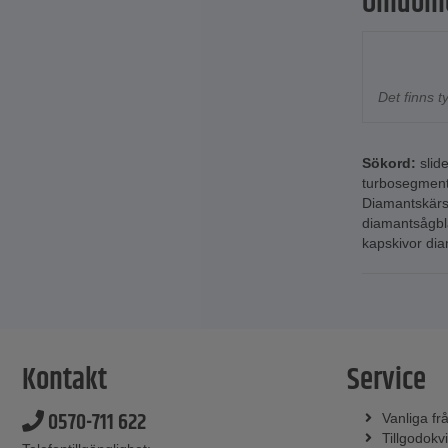
Omdöm
Det finns 
Sökord:
slid
turbosegment
Diamantskärsk
diamantsågb
kapskivor di
Kontakt
Service
0570-711 622
Vanliga fr
Tillgodokvi