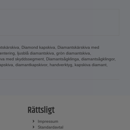
tskärskiva
,
Diamond kapskiva
,
Diamantskärskiva med
entering
,
ljusblå diamantskiva
,
grön diamantskiva
,
iva med skyddssegment
,
Diamantsågklinga
,
diamantsågklingor
,
apskiva
,
diamantkapskivor
,
handverktyg
,
kapskiva diamant
,
Rättsligt
Impressum
Standardavtal