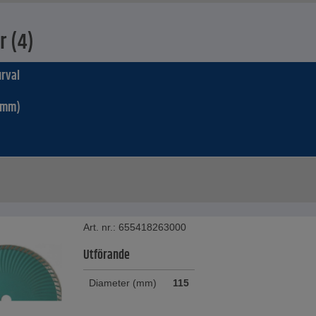
r (4)
rval
(mm)
Art. nr.: 655418263000
Utförande
Diameter (mm)
115