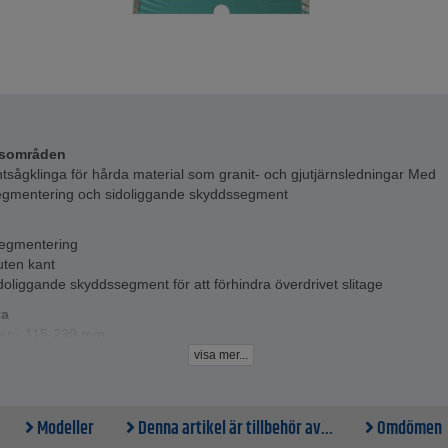
sområden
sågklinga för hårda material som granit- och gjutjärnsledningar Med
egmentering och sidoliggande skyddssegment
egmentering
uten kant
oliggande skyddssegment för att förhindra överdrivet slitage
ta
er - 115-230 mm
visa mer...
Modeller
Denna artikel är tillbehör av...
Omdömen