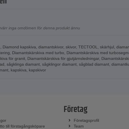
en
tyvärr inga omdömen för denna produkt ännu
e
,
Diamond kapskiva
,
diamantskivor
,
skivor
,
TECTOOL
,
skärhjul
,
diaman
ering
,
Diamantskärskiva med turbo
,
Diamantskärskiva med turbosegm
iva för granit
,
Diamantskärskiva för gjutjärnsledningar
,
Diamantskärsk
lad
,
sågklinga diamant
,
sågklingor diamant
,
sågblad diamant
,
diamantk
amant
,
kapskiva
,
kapskivor
Företag
ågor
Företagsprofil
tto till förstagångsköpare
Team