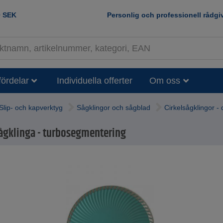
0
SEK
Personlig och professionell rådgi
fördelar
Individuella offerter
Om oss
Slip- och kapverktyg
Sågklingor och sågblad
Cirkelsågklingor -
gklinga - turbosegmentering