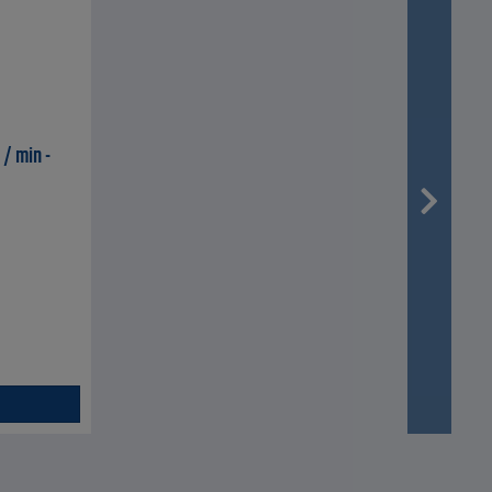
 / min -
d