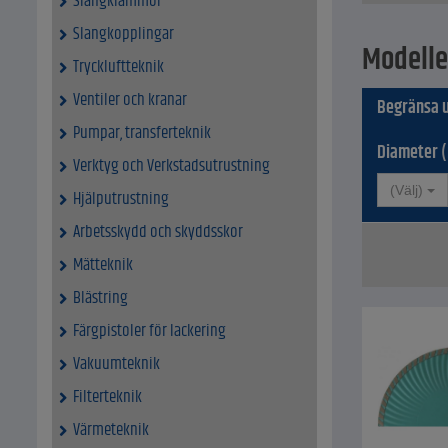
Slangklämmor
Slangkopplingar
Modelle
Tryckluftteknik
Ventiler och kranar
Begränsa u
Pumpar, transferteknik
Diameter 
Verktyg och Verkstadsutrustning
(Välj)
Hjälputrustning
Arbetsskydd och skyddsskor
Mätteknik
Blästring
Färgpistoler för lackering
Vakuumteknik
Filterteknik
Värmeteknik