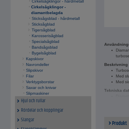
Cirkelsågklingor - hårdmetall
Cirkelsågklingor -
diamantbelagda
Sticksågsblad - hårdmetall
Sticksågblad
Tigersågblad
Karosserisågblad
Specialsågblad
Användning
Bandsågsblad
Diamant
Bygelsågblad
turbos
Kapskivor
Navrondeller
Beskrivning
Slipskivor
Turbos
Filar
Med sl
Verktygsborstar
Med sid
Saxar och knivar
Tekniska da
Slipmaskiner
Diamet
Hjul och rullar
Rördelar och kopplingar
Slangar
Produkt