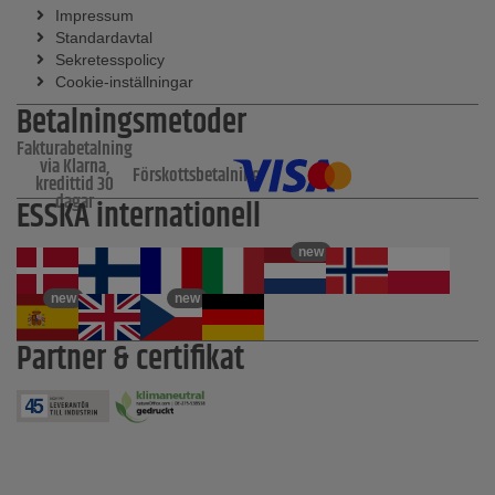
Impressum
Standardavtal
Sekretesspolicy
Cookie-inställningar
Betalningsmetoder
Fakturabetalning
via Klarna,
Förskottsbetalning
kredittid 30
dagar
ESSKA internationell
new
new
new
Partner & certifikat