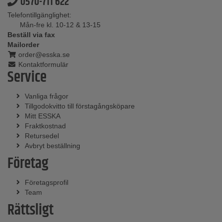
0570-711 622
Telefontillgänglighet:
Mån-fre kl. 10-12 & 13-15
Beställ via fax
Mailorder
order@esska.se
Kontaktformulär
Service
Vanliga frågor
Tillgodokvitto till förstagångsköpare
Mitt ESSKA
Fraktkostnad
Retursedel
Avbryt beställning
Företag
Företagsprofil
Team
Rättsligt