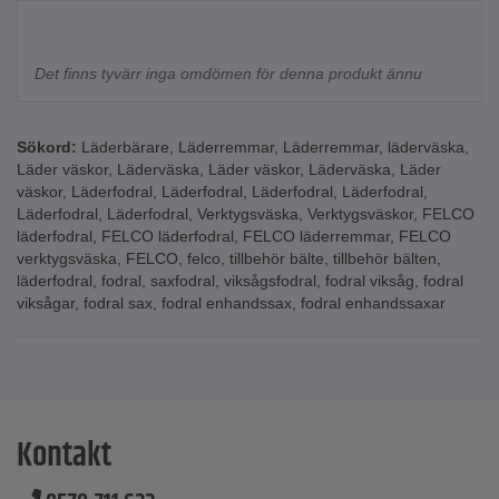
Det finns tyvärr inga omdömen för denna produkt ännu
Sökord:
Läderbärare
,
Läderremmar
,
Läderremmar
,
läderväska
,
Läder väskor
,
Läderväska
,
Läder väskor
,
Läderväska
,
Läder
väskor
,
Läderfodral
,
Läderfodral
,
Läderfodral
,
Läderfodral
,
Läderfodral
,
Läderfodral
,
Verktygsväska
,
Verktygsväskor
,
FELCO
läderfodral
,
FELCO läderfodral
,
FELCO läderremmar
,
FELCO
verktygsväska
,
FELCO
,
felco
,
tillbehör bälte
,
tillbehör bälten
,
läderfodral
,
fodral
,
saxfodral
,
viksågsfodral
,
fodral viksåg
,
fodral
viksågar
,
fodral sax
,
fodral enhandssax
,
fodral enhandssaxar
Kontakt