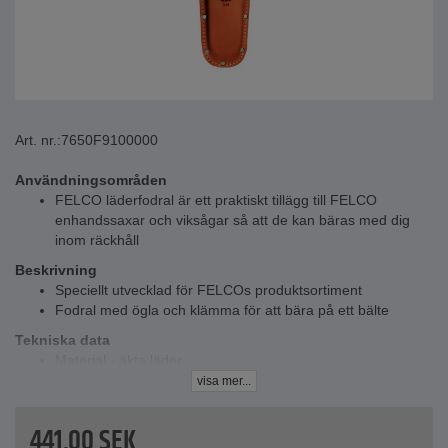
Art. nr.:
7650F9100000
Användningsområden
FELCO läderfodral är ett praktiskt tillägg till FELCO
enhandssaxar och viksågar så att de kan bäras med dig
inom räckhåll
Beskrivning
Speciellt utvecklad för FELCOs produktsortiment
Fodral med ögla och klämma för att bära på ett bälte
Tekniska data
Material - äkta läder
Längd - 235 mm
visa mer...
Vikt - 110 g
441,00
SEK