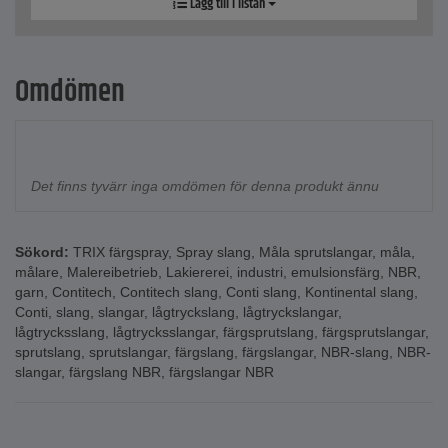
Lägg till i listan
Omdömen
Det finns tyvärr inga omdömen för denna produkt ännu
Sökord:
TRIX färgspray
,
Spray slang
,
Måla sprutslangar
,
måla
,
målare
,
Malereibetrieb
,
Lakiererei
,
industri
,
emulsionsfärg
,
NBR
,
garn
,
Contitech
,
Contitech slang
,
Conti slang
,
Kontinental slang
,
Conti
,
slang
,
slangar
,
lågtryckslang
,
lågtryckslangar
,
lågtrycksslang
,
lågtrycksslangar
,
färgsprutslang
,
färgsprutslangar
,
sprutslang
,
sprutslangar
,
färgslang
,
färgslangar
,
NBR-slang
,
NBR-
slangar
,
färgslang NBR
,
färgslangar NBR