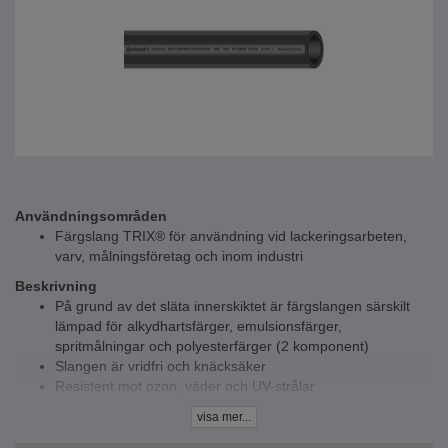
Användningsområden
Färgslang TRIX® för användning vid lackeringsarbeten,
varv, målningsföretag och inom industri
Beskrivning
På grund av det släta innerskiktet är färgslangen särskilt
lämpad för alkydhartsfärger, emulsionsfärger,
spritmålningar och polyesterfärger (2 komponent)
Slangen är vridfri och knäcksäker
Resistent mot ozon, väder och UV-strålar
Fri från LAB, skiljemedel och fett
visa mer...
Elektriskt avledande