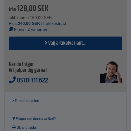
Tekniska data
128,00
SEK
TRIX färgslang - NBR - DN9
från
Slangkärna - NBR, slät, svart
inkl. moms.
160,00
SEK
Ytterskikt - NBR - orange-svart - slät
Plus
240,00
SEK
i fraktkostnad
Tryckbärare - syntetiskt garn
Finns i 2 varianter
Nominell bredd - 1/4"
Arbetstemperatur - -30°C till +80°C
Välj artikelvariant...
Arbetstryck - 25 bar
Bristningstryck - 100 bar
Minsta böjradie - 25 mm
Inner-Ø - 6 mm
Har du frågor
Ytter-Ø - 13 mm
Vi hjälper dig gärna!
Metervara
0570-711 622
Dokumentation
Frågor om denna artikel?
Skriv ut sida