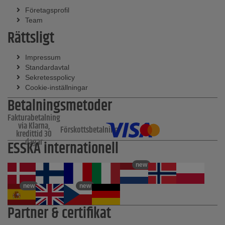
Företagsprofil
Team
Rättsligt
Impressum
Standardavtal
Sekretesspolicy
Cookie-inställningar
Betalningsmetoder
Fakturabetalning
via Klarna,
Förskottsbetalning
kredittid 30
dagar
ESSKA internationell
new
new
new
Partner & certifikat