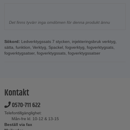
Det finns tyvärr inga omdömen för denna produkt ännu
Sökord:
Ledverktygssats 7 stycken
,
injekteringsbruk verktyg
,
sätta
,
funktion
,
Verktyg
,
Spackel
,
fogverktyg
,
fogverktygsats
,
fogverktygsatser
,
fogverktygssats
,
fogverktygssatser
Kontakt
0570-711 622
Telefontillgänglighet:
Mån-fre kl. 10-12 & 13-15
Beställ via fax