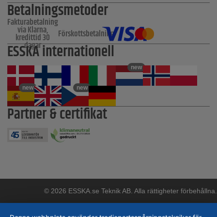
Betalningsmetoder
Fakturabetalning
via Klarna,
Förskottsbetalning
kredittid 30
dagar
ESSKA internationell
new
new
new
Partner & certifikat
© 2026 ESSKA.se Teknik AB. Alla rättigheter förbehållna.