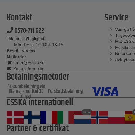
Kontakt
Service
0570-711 622
Vanliga fr
Tillgodokvi
Telefontillgänglighet:
Mitt ESSK
Mån-fre kl. 10-12 & 13-15
Fraktkost
Beställ via fax
Retursede
Mailorder
Avbryt bes
order@esska.se
Kontaktformulär
Betalningsmetoder
Fakturabetalning via
Klarna, kredittid 30
Förskottsbetalning
dagar
ESSKA internationell
new
Partner & certifikat