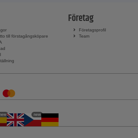
Företag
ågor
Företagsprofil
tto till förstagångsköpare
Team
A
nad
l
tällning
new
new