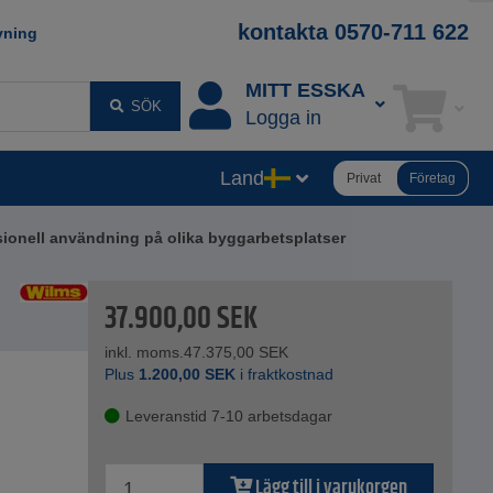
kontakta 0570-711 622
vning
MITT ESSKA
SÖK
Logga in
Land
Privat
Företag
ssionell användning på olika byggarbetsplatser
37.900,00
SEK
inkl. moms.
47.375,00
SEK
Plus
1.200,00
SEK
i fraktkostnad
Leveranstid 7-10 arbetsdagar
Lägg till i varukorgen