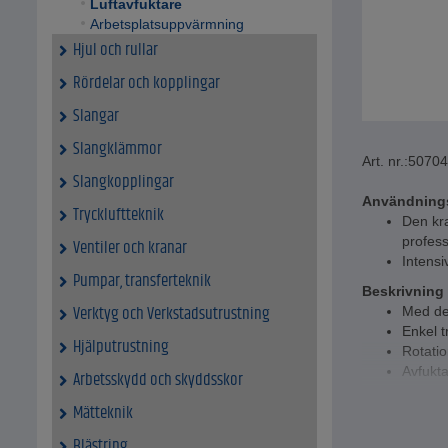
Luftavfuktare
Arbetsplatsuppvärmning
Hjul och rullar
Rördelar och kopplingar
Slangar
Slangklämmor
Art. nr.:
50704
Slangkopplingar
Användning
Tryckluftteknik
Den kra
profess
Ventiler och kranar
Intensi
Pumpar, transferteknik
Beskrivning
Verktyg och Verkstadsutrustning
Med den
Enkel t
Hjälputrustning
Rotatio
Avfukta
Arbetsskydd och skyddsskor
Pekskär
Mätteknik
Tekniska da
Blästring
Typisk 