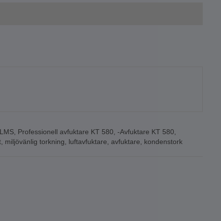
ILMS
,
Professionell avfuktare KT 580
,
-Avfuktare KT 580
,
t
,
miljövänlig torkning
,
luftavfuktare
,
avfuktare
,
kondenstork