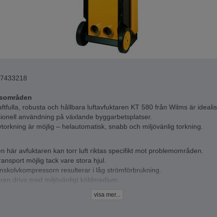
7433218
sområden
ftfulla, robusta och hållbara luftavfuktaren KT 580 från Wilms är idealis
ionell användning på växlande byggarbetsplatser.
vtorkning är möjlig – helautomatisk, snabb och miljövänlig torkning.
 här avfuktaren kan torr luft riktas specifikt mot problemområden.
ransport möjlig tack vare stora hjul.
nskolvkompressorn resulterar i låg strömförbrukning.
ren drivs med miljövänligt köldmedium.
m (driftstatus, °C, % RF, kW/h, etc.)
visa mer...
ta
rumsstorlek upp till - 350 m³