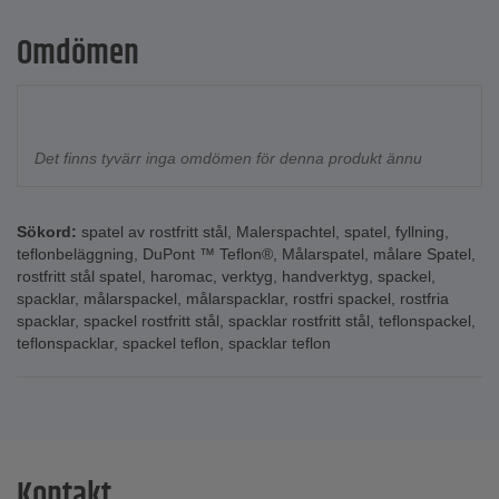
Omdömen
Det finns tyvärr inga omdömen för denna produkt ännu
Sökord:
spatel av rostfritt stål
,
Malerspachtel
,
spatel
,
fyllning
,
teflonbeläggning
,
DuPont ™ Teflon®
,
Målarspatel
,
målare Spatel
,
rostfritt stål spatel
,
haromac
,
verktyg
,
handverktyg
,
spackel
,
spacklar
,
målarspackel
,
målarspacklar
,
rostfri spackel
,
rostfria
spacklar
,
spackel rostfritt stål
,
spacklar rostfritt stål
,
teflonspackel
,
teflonspacklar
,
spackel teflon
,
spacklar teflon
Kontakt