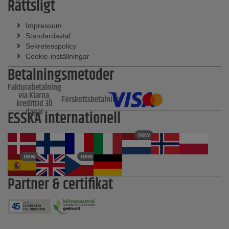
Rättsligt
Impressum
Standardavtal
Sekretesspolicy
Cookie-inställningar
Betalningsmetoder
Fakturabetalning
via Klarna,
Förskottsbetalning
kredittid 30
dagar
ESSKA internationell
new
new
new
Partner & certifikat