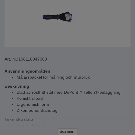
Art. nr.:
108110047060
Användningsområden
Målarspackel för målning och murbruk
Beskrivning
Blad av rostfritt stål med DuPont™ Teflon®-beläggning
Koniskt slipad
Ergonomisk form
2-komponenthandtag
Tekniska data
Bredd - 60 mm
visa mer...