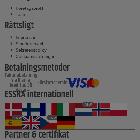
Företagsprofil
Team
Rättsligt
Impressum
Standardavtal
Sekretesspolicy
Cookie-inställningar
Betalningsmetoder
Fakturabetalning
via Klarna,
Förskottsbetalning
kredittid 30
dagar
ESSKA internationell
new
new
new
Partner & certifikat