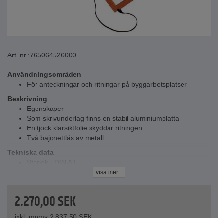
Art. nr.:
765064526000
Användningsområden
För anteckningar och ritningar på byggarbetsplatser
Beskrivning
Egenskaper
Som skrivunderlag finns en stabil aluminiumplatta
En tjock klarsiktfolie skyddar ritningen
Två bajonettlås av metall
Tekniska data
Storlek - DIN A3
Vikt - 1,4 kg
visa mer...
Utförande - plast
2.270,00
SEK
inkl. moms.
2.837,50
SEK