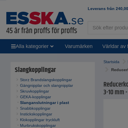
Leverans från
240,0
Alla kategorier
Varumärken
Världar av 
Startsida
Slangkopplingar
Reducerk
Storz Brandslangskopplingar
Reducerko
Gängnipplar och slangnipplar
3-10 mm - 
Skruvkopplingar
GEKA-kopplingar
Slanganslutningar i plast
Snabbkopplingar
Instickskopplingar
Klokopplingar tryckluft
Murbrukskopplingar