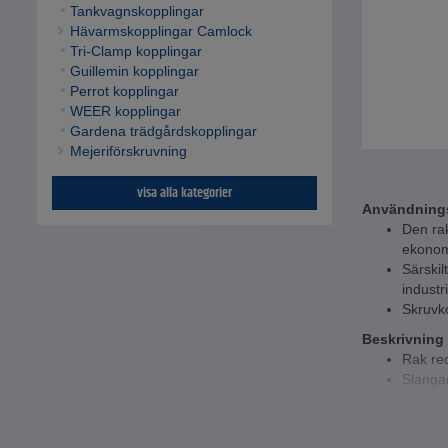
Tankvagnskopplingar
Hävarmskopplingar Camlock
Tri-Clamp kopplingar
Guillemin kopplingar
Perrot kopplingar
WEER kopplingar
Gardena trädgårdskopplingar
Mejeriförskruvning
visa alla kategorier
Användning
Den rak
ekonom
Särskil
industr
Skruvk
Beskrivning
Rak red
Slangan
hållbar
Tekniska da