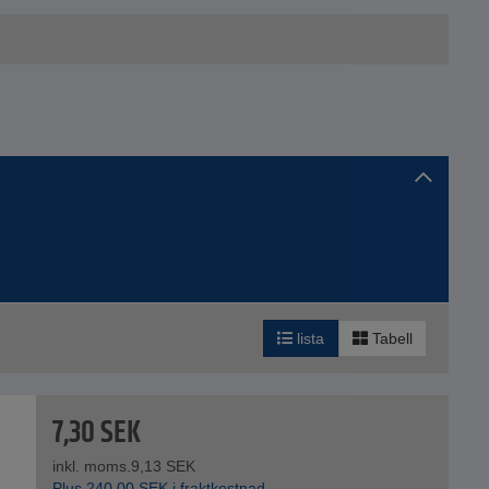
lista
Tabell
7,30
SEK
inkl. moms.
9,13
SEK
Plus
240,00
SEK
i fraktkostnad