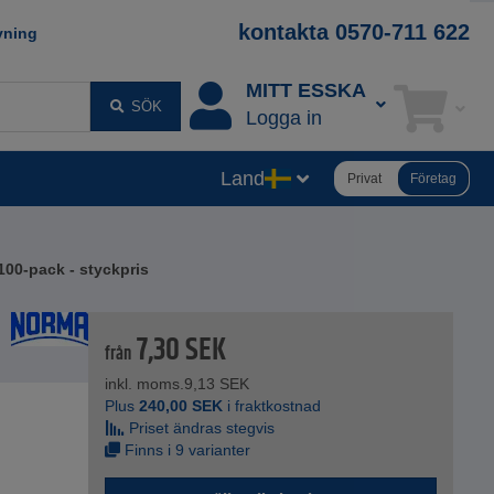
kontakta 0570-711 622
vning
MITT ESSKA
SÖK
Logga in
Land
Privat
Företag
100-pack - styckpris
7,30
SEK
från
inkl. moms.
9,13
SEK
Plus
240,00
SEK
i fraktkostnad
Priset ändras stegvis
Finns i 9 varianter