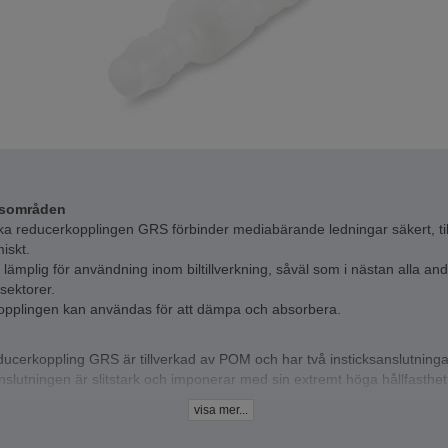
sområden
a reducerkopplingen GRS förbinder mediabärande ledningar säkert, tillfö
iskt.
t lämplig för användning inom biltillverkning, såväl som i nästan alla an
isektorer.
opplingen kan användas för att dämpa och absorbera.
ucerkoppling GRS är tillverkad av POM och har två insticksanslutninga
slutningen är slitstark och imponerar med sin extremt höga hållfasthet
het och låga vikt.
visa mer...
ta