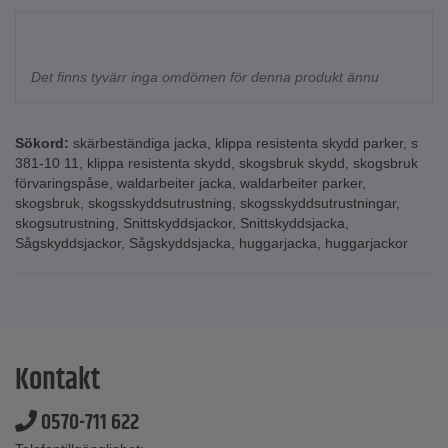
Det finns tyvärr inga omdömen för denna produkt ännu
Sökord:
skärbeständiga jacka
,
klippa resistenta skydd parker
,
s
381-10 11
,
klippa resistenta skydd
,
skogsbruk skydd
,
skogsbruk
förvaringspåse
,
waldarbeiter jacka
,
waldarbeiter parker
,
skogsbruk
,
skogsskyddsutrustning
,
skogsskyddsutrustningar
,
skogsutrustning
,
Snittskyddsjackor
,
Snittskyddsjacka
,
Sågskyddsjackor
,
Sågskyddsjacka
,
huggarjacka
,
huggarjackor
Kontakt
0570-711 622