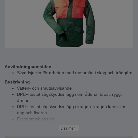
Användningsområden
Skyddsjacka för arbeten med motorsåg i skog och trädgård
Beskrivning
Vatten- och smutsavvisande
DPLF-testat sågskyddsinlägg i områdena: bröst, rygg,
ärmar
DPLF-testat sågskyddsinlägg i kragen: kragen kan vikas
upp och fixeras
Ergonomisk design
Dubbelt dold dragkedja, extremt slittålig
visa mer...
2 bröstfickor med lock och kardborre
2 sidofickor med lock och kardborre