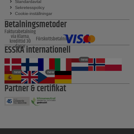
Standardavtal
Sekretesspolicy
Cookie-inställningar
Betalningsmetoder
Fakturabetalning
via Klarna,
Förskottsbetalning
kredittid 30
dagar
ESSKA internationell
new
new
new
Partner & certifikat