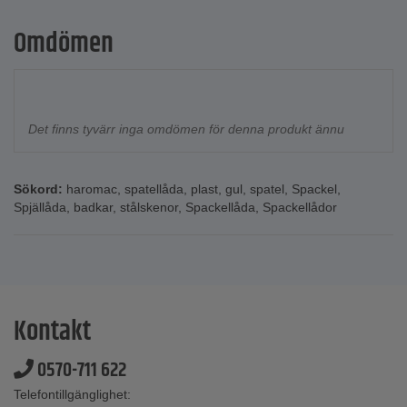
Omdömen
Det finns tyvärr inga omdömen för denna produkt ännu
Sökord:
haromac
,
spatellåda
,
plast
,
gul
,
spatel
,
Spackel
,
Spjällåda
,
badkar
,
stålskenor
,
Spackellåda
,
Spackellådor
Kontakt
0570-711 622
Telefontillgänglighet: