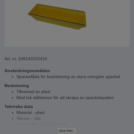
Art. nr.:
108143223410
Användningsområden
Spackellåda för bearbetning av stora mängder spackel
Beskrivning
Tillverkad av plast
Med två stålskenor för att skrapa av spackelspaden
Tekniska data
Material - plast
Skenor - stål
Mått (LxB) - 360 x 120 mm
Färg - gul
visa mer...