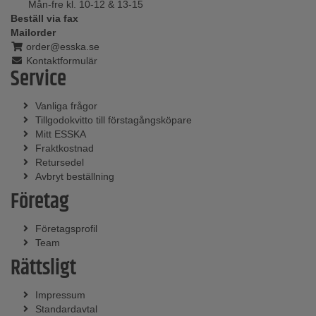
Mån-fre kl. 10-12 & 13-15
Beställ via fax
Mailorder
order@esska.se
Kontaktformulär
Service
Vanliga frågor
Tillgodokvitto till förstagångsköpare
Mitt ESSKA
Fraktkostnad
Retursedel
Avbryt beställning
Företag
Företagsprofil
Team
Rättsligt
Impressum
Standardavtal