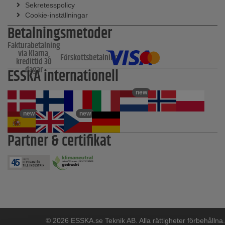
Sekretesspolicy
Cookie-inställningar
Betalningsmetoder
Fakturabetalning
via Klarna,
Förskottsbetalning
kredittid 30
dagar
ESSKA internationell
new
new
new
Partner & certifikat
© 2026 ESSKA.se Teknik AB. Alla rättigheter förbehållna.