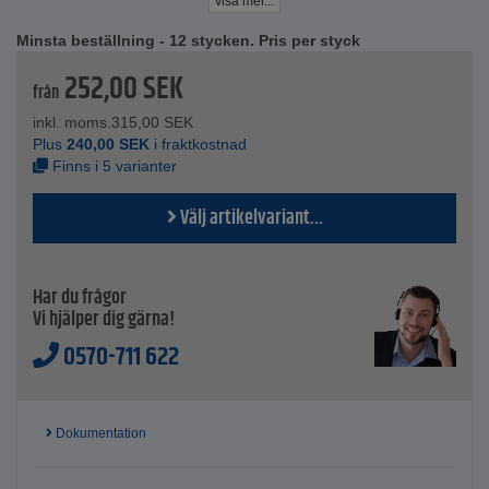
Bladets bredd - 2 cm, 4 cm, 5 cm, 6 cm, 8 cm och 10 cm
visa mer...
Förpackningsstorlek - 12 stycken
Minsta beställning - 12 stycken. Pris per styck
252,00
SEK
från
inkl. moms.
315,00
SEK
Plus
240,00
SEK
i fraktkostnad
Finns i 5 varianter
Välj artikelvariant...
Har du frågor
Vi hjälper dig gärna!
0570-711 622
Dokumentation