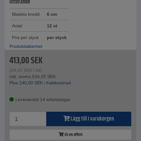
Utförande
Bladets bredd
6 cm
Antal
12 st
Pris per styck
per styck
Produktsäkerhet
413,00
SEK
(
34,42
SEK
/ bit)
inkl. moms.
516,25
SEK
Plus
240,00
SEK
i fraktkostnad
Leveranstid 14 arbetsdagar
Lägg till i varukorgen
Få en offert