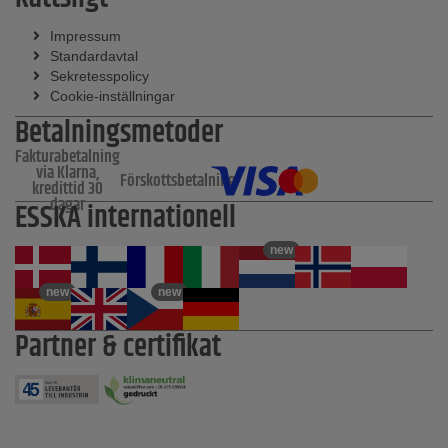
Impressum
Standardavtal
Sekretesspolicy
Cookie-inställningar
Betalningsmetoder
Fakturabetalning
via Klarna,
Förskottsbetalning
kredittid 30
dagar
ESSKA internationell
new
new
new
Partner & certifikat