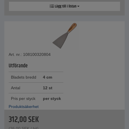
Lägg till i listan
Art. nr.: 108100320804
Utförande
Bladets bredd
4 cm
Antal
12 st
Pris per styck
per styck
Produktsäkerhet
312,00
SEK
(
26,00
SEK
/ bit)