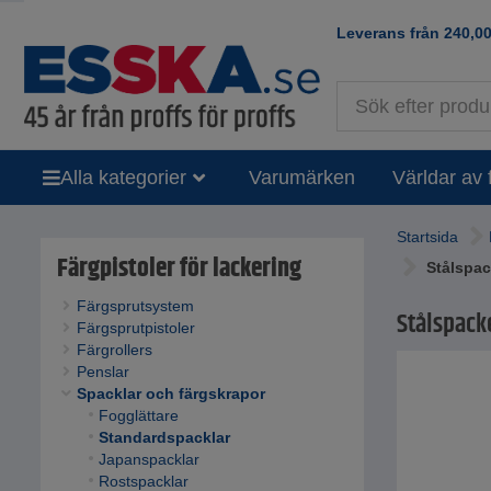
Leverans från
240,0
Alla kategorier
Varumärken
Världar av 
Startsida
Färgpistoler för lackering
Stålspack
Färgsprutsystem
Stålspacke
Färgsprutpistoler
Färgrollers
Penslar
Spacklar och färgskrapor
Fogglättare
Standardspacklar
Japanspacklar
Rostspacklar