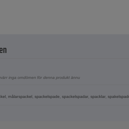
en
tyvärr inga omdömen för denna produkt ännu
kel
,
målarspackel
,
spackelspade
,
spackelspadar
,
spacklar
,
spakelspad