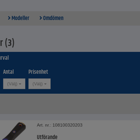
Modeller
Omdömen
r (3)
rval
Antal
Prisenhet
(Välj)
(Välj)
Art. nr.: 108100320203
Utförande