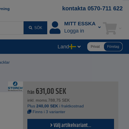
kontakta 0570-711 622
vning
MITT ESSKA
SÖK
Logga in
Land
Privat
Företag
cklar
631,00
SEK
från
inkl. moms.
788,75
SEK
Plus
240,00
SEK
i fraktkostnad
Finns i 3 varianter
Välj artikelvariant...