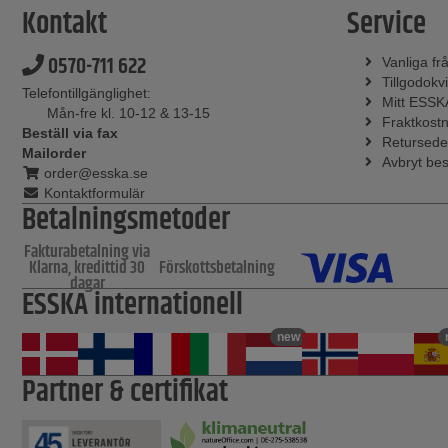
Kontakt
Service
0570-711 622
Vanliga fr
Tillgodokvi
Telefontillgänglighet:
Mitt ESSK
Mån-fre kl. 10-12 & 13-15
Fraktkost
Beställ via fax
Retursede
Mailorder
Avbryt bes
order@esska.se
Kontaktformulär
Betalningsmetoder
Fakturabetalning via
Klarna, kredittid 30
Förskottsbetalning
dagar
ESSKA internationell
new
Partner & certifikat