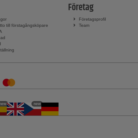
Företag
ågor
Företagsprofil
tto till förstagångsköpare
Team
A
nad
l
tällning
new
new