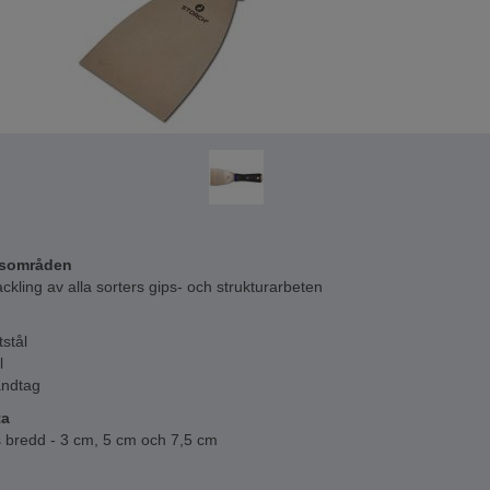
sområden
ckling av alla sorters gips- och strukturarbeten
tstål
l
andtag
ta
s bredd - 3 cm, 5 cm och 7,5 cm