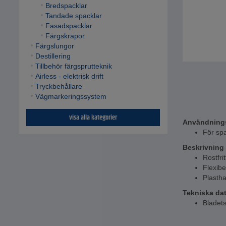
Bredspacklar
Tandade spacklar
Fasadspacklar
Färgskrapor
Färgslungor
Destillering
Tillbehör färgsprutteknik
Airless - elektrisk drift
Tryckbehållare
Vägmarkeringssystem
visa alla kategorier
Användning
För spa
Beskrivning
Rostfrit
Flexibe
Plasth
Tekniska da
Bladet