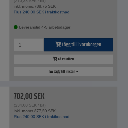
(
210,33
SEK
/ bit)
inkl. moms.
788,75
SEK
Plus
240,00
SEK
i fraktkostnad
Leveranstid 4-5 arbetsdagar
Lägg till i varukorgen
Få en offert
Lägg till i listan
702,00
SEK
(
234,00
SEK
/ bit)
inkl. moms.
877,50
SEK
Plus
240,00
SEK
i fraktkostnad