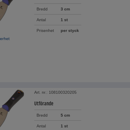
Bredd
3 cm
Antal
1 st
Prisenhet
per styck
erhet
Art. nr.: 108100320205
Utförande
Bredd
5 cm
Antal
1 st