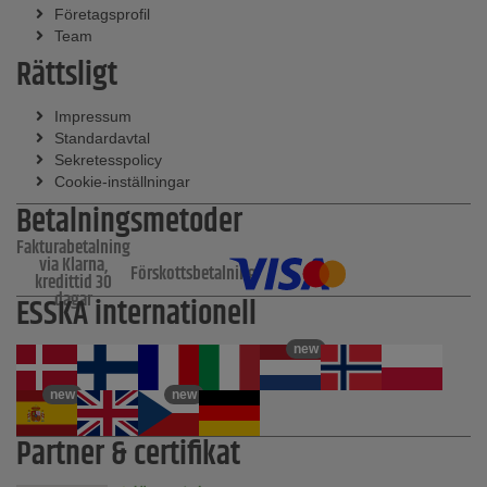
Företagsprofil
Team
Rättsligt
Impressum
Standardavtal
Sekretesspolicy
Cookie-inställningar
Betalningsmetoder
Fakturabetalning
via Klarna,
Förskottsbetalning
kredittid 30
dagar
ESSKA internationell
new
new
new
Partner & certifikat