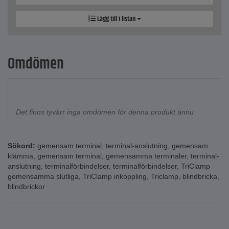
Lägg till i listan
Omdömen
Det finns tyvärr inga omdömen för denna produkt ännu
Sökord:
gemensam terminal
,
terminal-anslutning
,
gemensam
klämma
,
gemensam terminal
,
gemensamma terminaler
,
terminal-
anslutning
,
terminalförbindelser
,
terminalförbindelser
,
TriClamp
gemensamma slutliga
,
TriClamp inkoppling
,
Triclamp
,
blindbricka
,
blindbrickor