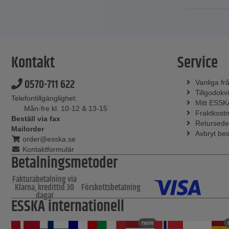
Kontakt
Service
0570-711 622
Vanliga fr
Tillgodokvi
Telefontillgänglighet:
Mitt ESSK
Mån-fre kl. 10-12 & 13-15
Fraktkost
Beställ via fax
Retursede
Mailorder
Avbryt bes
order@esska.se
Kontaktformulär
Betalningsmetoder
Fakturabetalning via
Klarna, kredittid 30
Förskottsbetalning
dagar
ESSKA internationell
new