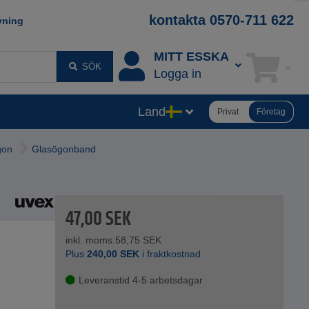
kontakta 0570-711 622
vning
MITT ESSKA
SÖK
Logga in
Land
Privat
Företag
gon
Glasögonband
47,00
SEK
inkl. moms.
58,75
SEK
Plus
240,00
SEK
i fraktkostnad
Leveranstid 4-5 arbetsdagar