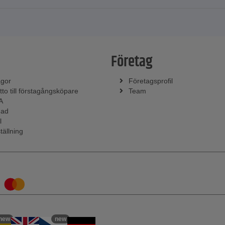
Företag
ågor
Företagsprofil
tto till förstagångsköpare
Team
A
nad
l
tällning
new
new