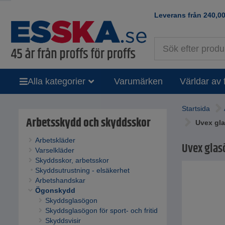
Leverans från
240,0
Alla kategorier
Varumärken
Världar av 
Startsida
Arbetsskydd och skyddsskor
Uvex gl
Arbetskläder
Uvex glas
Varselkläder
Skyddsskor, arbetsskor
Skyddsutrustning - elsäkerhet
Arbetshandskar
Ögonskydd
Skyddsglasögon
Skyddsglasögon för sport- och fritid
Skyddsvisir