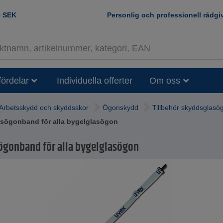
0
SEK
Personlig och professionell rådgi
fördelar
Individuella offerter
Om oss
Arbetsskydd och skyddsskor
Ögonskydd
Tillbehör skyddsglasö
asögonband för alla bygelglasögon
ögonband för alla bygelglasögon