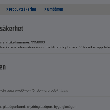
Produktsäkerhet
Omdömen
säkerhet
ens artikelnummer
: 9958003
illverkarens information ännu inte tillgänglig för oss. Vi försöker uppda
en
tyvärr inga omdömen för denna produkt ännu
x
,
glasögonband
,
skyddsglasögon
,
bygelglasögon