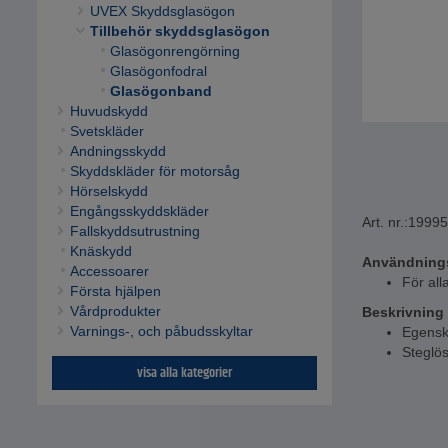
UVEX Skyddsglasögon
Tillbehör skyddsglasögon
Glasögonrengörning
Glasögonfodral
Glasögonband
Huvudskydd
Svetskläder
Andningsskydd
Skyddskläder för motorsåg
Hörselskydd
Engångsskyddskläder
Art. nr.:
19995
Fallskyddsutrustning
Knäskydd
Användning
Accessoarer
För al
Första hjälpen
Vårdprodukter
Beskrivning
Varnings-, och påbudsskyltar
Egensk
Steglös
visa alla kategorier