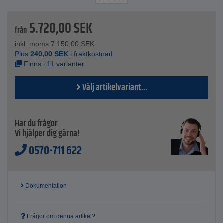
slag, slitstark
Tekniska data
5.720,00
SEK
Bänkskiva - limträ
från
Tjocklek bänkskiva - 22 mm
inkl. moms.
7.150,00
SEK
Bärlast - 700-2000 kg
Plus
240,00
SEK
i fraktkostnad
Totalhöjd - 870 mm
Finns i 11 varianter
Färg - ljusgrå
Andra fäger på stommen vid förfrågan
Välj artikelvariant...
Har du frågor
Vi hjälper dig gärna!
0570-711 622
Dokumentation
Frågor om denna artikel?