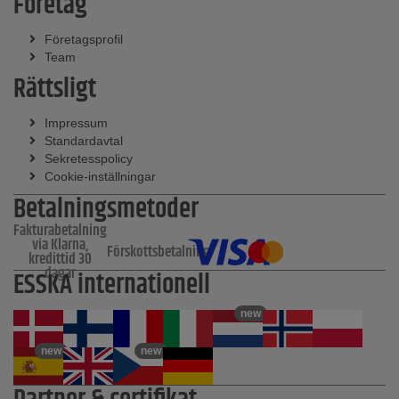
Företag
Företagsprofil
Team
Rättsligt
Impressum
Standardavtal
Sekretesspolicy
Cookie-inställningar
Betalningsmetoder
Fakturabetalning
via Klarna,
Förskottsbetalning
kredittid 30
dagar
ESSKA internationell
new
new
new