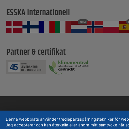
ESSKA internationell
new
Partner & certifikat
Denna webbplats använder tredjepartsspårningstekniker för webbpla
Jag accepterar och kan återkalla eller ändra mitt samtycke när s