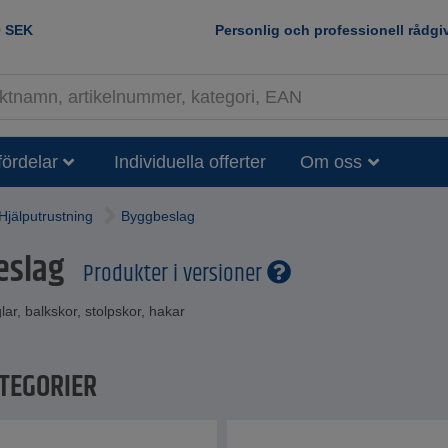
0
SEK
Personlig och professionell rådgi
fördelar
Individuella offerter
Om oss
Hjälputrustning
Byggbeslag
eslag
Produkter i versioner
lar, balkskor, stolpskor, hakar
TEGORIER