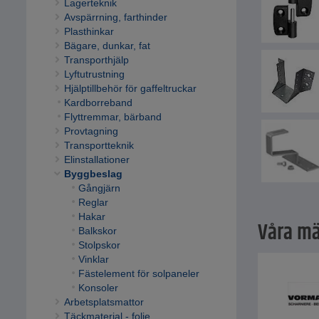
Lagerteknik
Avspärrning, farthinder
Plasthinkar
Bägare, dunkar, fat
Transporthjälp
Lyftutrustning
Hjälptillbehör för gaffeltruckar
Kardborreband
Flyttremmar, bärband
Provtagning
Transportteknik
Elinstallationer
Byggbeslag
Gångjärn
Reglar
Hakar
Våra mä
Balkskor
Stolpskor
Vinklar
Fästelement för solpaneler
Konsoler
Arbetsplatsmattor
Täckmaterial - folie