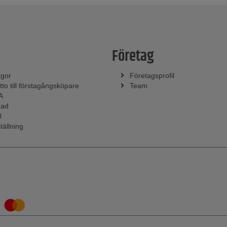
Företag
ågor
Företagsprofil
tto till förstagångsköpare
Team
A
nad
l
tällning