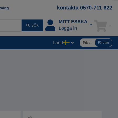
kontakta 0570-711 622
vning
MITT ESSKA
SÖK
Logga in
Land
Privat
Företag