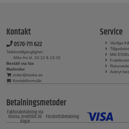
Kontakt
Service
0570-711 622
Vanliga fr
Tillgodokvi
Telefontillgänglighet:
Mitt ESSK
Mån-fre kl. 10-12 & 13-15
Fraktkost
Beställ via fax
Retursede
Mailorder
Avbryt bes
order@esska.se
Kontaktformulär
Betalningsmetoder
Fakturabetalning via
Klarna, kredittid 30
Förskottsbetalning
dagar