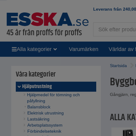
Leverans från
240,0
Alla kategorier
Varumärken
Världar av 
Startsida
Våra kategorier
Byggb
Hjälputrustning
Gångjärn, reg
Hjälpmedel för tömning och
påfyllning
Balansblock
Elektrisk utrustning
ALLA KA
Lastsäkring
Arbetsplatssystem
Förbindelseteknik