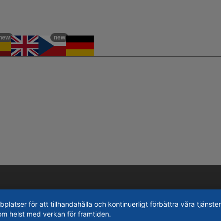
new
new
tser för att tillhandahålla och kontinuerligt förbättra våra tjänster
om helst med verkan för framtiden.