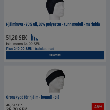
Hjälmhuva - 70% ull, 30% polyester - tunn modell - marinblå
51,20
SEK
inkl. moms.
64,00
SEK
Plus
240,00
SEK
i fraktkostnad
Till artikel
Öronskydd för hjälm - bomull - blå
46,73
SEK
-45%