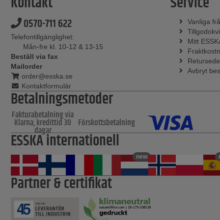
Kontakt
Service
0570-711 622
Vanliga fr
Tillgodokvi
Telefontillgänglighet:
Mitt ESSK
Mån-fre kl. 10-12 & 13-15
Fraktkost
Beställ via fax
Retursede
Mailorder
Avbryt bes
order@esska.se
Kontaktformulär
Betalningsmetoder
Fakturabetalning via
Klarna, kredittid 30
Förskottsbetalning
dagar
ESSKA internationell
new
Partner & certifikat