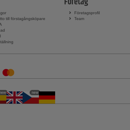
Företag
ågor
Företagsprofil
tto till förstagångsköpare
Team
A
nad
l
tällning
new
new