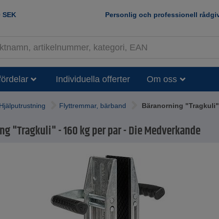
0
SEK
Personlig och professionell rådgi
fördelar
Individuella offerter
Om oss
Hjälputrustning
Flyttremmar, bärband
Bäranorning "Tragkuli"
ng "Tragkuli" - 160 kg per par - Die Medverkande