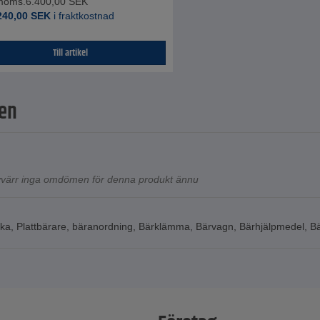
 moms.
6.400,00
SEK
240,00
SEK
i fraktkostnad
Till artikel
en
tyvärr inga omdömen för denna produkt ännu
nka
,
Plattbärare
,
bäranordning
,
Bärklämma
,
Bärvagn
,
Bärhjälpmedel
,
Bä