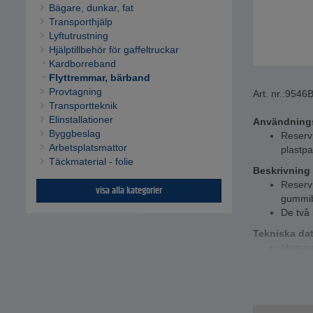
Bägare, dunkar, fat
Transporthjälp
Lyftutrustning
Hjälptillbehör för gaffeltruckar
Kardborreband
Flyttremmar, bärband
Provtagning
Art. nr.:
9546
Transportteknik
Elinstallationer
Användning
Byggbeslag
Reservp
Arbetsplatsmattor
plastpa
Täckmaterial - folie
Beskrivning
Reserv
visa alla kategorier
gummibe
De två 
Tekniska da
Materia
Öppnin
Lastkap
Pris pe