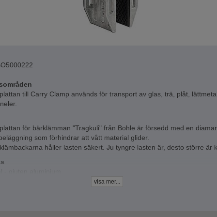
BO5000222
sområden
lattan till Carry Clamp används för transport av glas, trä, plåt, lättmeta
neler.
plattan för bärklämman "Tragkuli" från Bohle är försedd med en diama
läggning som förhindrar att vått material glider.
klämbackarna håller lasten säkert. Ju tyngre lasten är, desto större är 
ta
l - gjuten aluminium
gsområde - upp till 40 mm
visa mer...
acitet - 160 kg per par
r styck