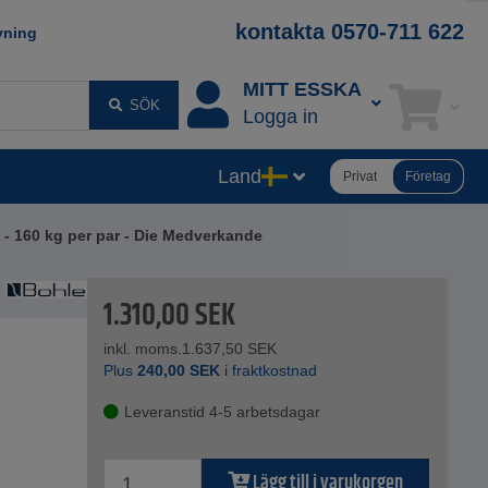
kontakta 0570-711 622
vning
MITT ESSKA
SÖK
Logga in
Land
Privat
Företag
 - 160 kg per par - Die Medverkande
1.310,00
SEK
inkl. moms.
1.637,50
SEK
Plus
240,00
SEK
i fraktkostnad
Leveranstid 4-5 arbetsdagar
Lägg till i varukorgen