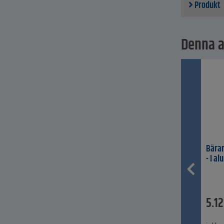
Produkt
Denna ar
Bäran
- I a
5.1