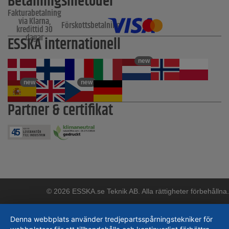
Betalningsmetoder
Fakturabetalning
via Klarna,
Förskottsbetalning
kredittid 30
dagar
ESSKA internationell
new
new
new
Partner & certifikat
© 2026 ESSKA.se Teknik AB. Alla rättigheter förbehållna.
Denna webbplats använder tredjepartsspårningstekniker för