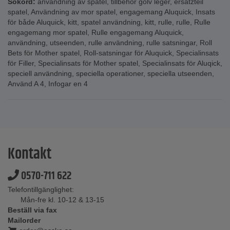
Sökord:
användning av spatel
,
tillbehör golv leger
,
ersatzteil
spatel
,
Användning av mor spatel
,
engagemang Aluquick
,
Insats
för både Aluquick
,
kitt
,
spatel användning
,
kitt
,
rulle
,
rulle
,
Rulle
engagemang mor spatel
,
Rulle engagemang Aluquick
,
användning
,
utseenden
,
rulle användning
,
rulle satsningar
,
Roll
Bets för Mother spatel
,
Roll-satsningar för Aluquick
,
Specialinsats
för Filler
,
Specialinsats för Mother spatel
,
Specialinsats för Aluqick
,
speciell användning
,
speciella operationer
,
speciella utseenden
,
Använd A 4
,
Infogar en 4
Kontakt
0570-711 622
Telefontillgänglighet:
Mån-fre kl. 10-12 & 13-15
Beställ via fax
Mailorder