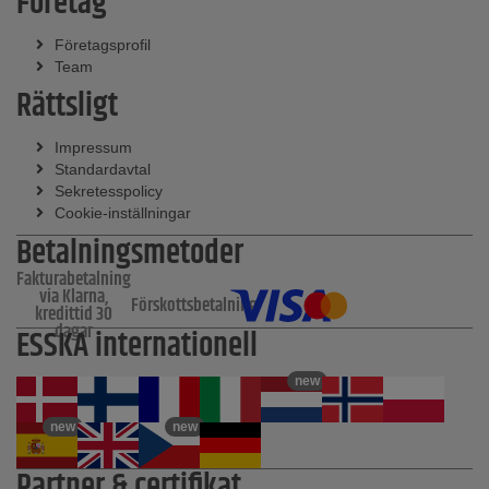
Företag
Företagsprofil
Team
Rättsligt
Impressum
Standardavtal
Sekretesspolicy
Cookie-inställningar
Betalningsmetoder
Fakturabetalning
via Klarna,
Förskottsbetalning
kredittid 30
dagar
ESSKA internationell
new
new
new
Partner & certifikat