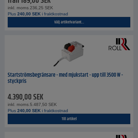
från
189,00
SEK
inkl. moms.
236,25
SEK
Plus
240,00
SEK
i fraktkostnad
Välj artikelvariant...
Startströmsbegränsare - med mjukstart - upp till 3500 W -
styckpris
4.390,00
SEK
inkl. moms.
5.487,50
SEK
Plus
240,00
SEK
i fraktkostnad
Till artikel