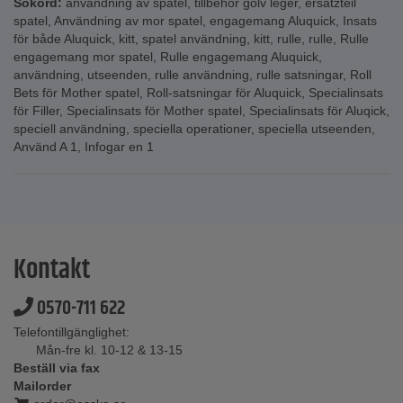
Sökord:
användning av spatel
,
tillbehör golv leger
,
ersatzteil
spatel
,
Användning av mor spatel
,
engagemang Aluquick
,
Insats
för både Aluquick
,
kitt
,
spatel användning
,
kitt
,
rulle
,
rulle
,
Rulle
engagemang mor spatel
,
Rulle engagemang Aluquick
,
användning
,
utseenden
,
rulle användning
,
rulle satsningar
,
Roll
Bets för Mother spatel
,
Roll-satsningar för Aluquick
,
Specialinsats
för Filler
,
Specialinsats för Mother spatel
,
Specialinsats för Aluqick
,
speciell användning
,
speciella operationer
,
speciella utseenden
,
Använd A 1
,
Infogar en 1
Kontakt
0570-711 622
Telefontillgänglighet:
Mån-fre kl. 10-12 & 13-15
Beställ via fax
Mailorder