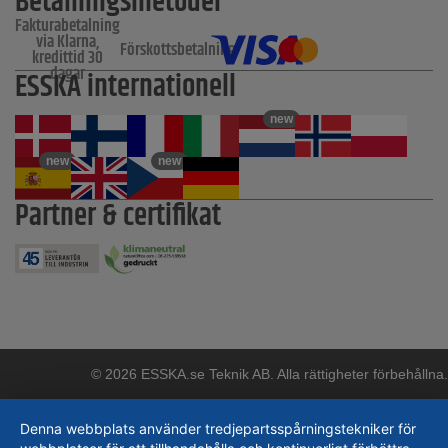
Betalningsmetoder
Fakturabetalning
via Klarna,
Förskottsbetalning
kredittid 30
dagar
ESSKA internationell
new
new
new
Partner & certifikat
© 2026 ESSKA.se Teknik AB. Alla rättigheter förbehållna.
Denna webbplats använder tredjepartsspårningstekniker för