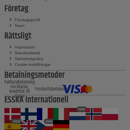
Företag
Företagsprofil
Team
Rättsligt
Impressum
Standardavtal
Sekretesspolicy
Cookie-inställningar
Betalningsmetoder
Fakturabetalning
via Klarna,
Förskottsbetalning
kredittid 30
dagar
ESSKA internationell
new
new
new