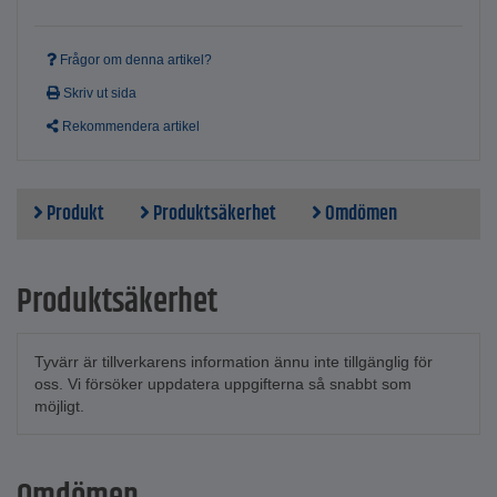
Vattenflöde vid 1 bar - 9 l/hm
Vattenflöde vid 1,5 bar - 11 l/hm
Förpackning - 1 stycken
Frågor om denna artikel?
Styckpris
Skriv ut sida
Rekommendera artikel
Produkt
Produktsäkerhet
Omdömen
Produktsäkerhet
Tyvärr är tillverkarens information ännu inte tillgänglig för
oss. Vi försöker uppdatera uppgifterna så snabbt som
möjligt.