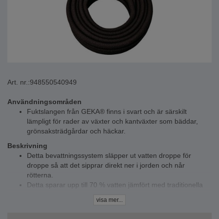
Art. nr.:
948550540949
Användningsområden
Fuktslangen från GEKA® finns i svart och är särskilt
lämpligt för rader av växter och kantväxter som bäddar,
grönsaksträdgårdar och häckar.
Beskrivning
Detta bevattningssystem släpper ut vatten droppe för
droppe så att det sipprar direkt ner i jorden och når
rötterna.
Detta sparar upp till 70 % vatten jämfört med traditionella
bevattningsmetoder.
visa mer...
Systemet är lätt att använda - slå på vattnet och slangen
sköter vattningen.