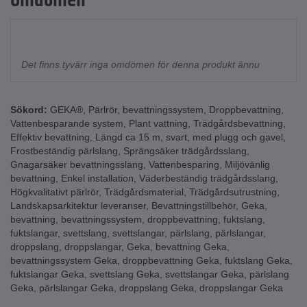
Omdömen
Det finns tyvärr inga omdömen för denna produkt ännu
Sökord:
GEKA®
,
Pärlrör
,
bevattningssystem
,
Droppbevattning
,
Vattenbesparande system
,
Plant vattning
,
Trädgårdsbevattning
,
Effektiv bevattning
,
Längd ca 15 m
,
svart
,
med plugg och gavel
,
Frostbeständig pärlslang
,
Sprängsäker trädgårdsslang
,
Gnagarsäker bevattningsslang
,
Vattenbesparing
,
Miljövänlig
bevattning
,
Enkel installation
,
Väderbeständig trädgårdsslang
,
Högkvalitativt pärlrör
,
Trädgårdsmaterial
,
Trädgårdsutrustning
,
Landskapsarkitektur leveranser
,
Bevattningstillbehör
,
Geka
,
bevattning
,
bevattningssystem
,
droppbevattning
,
fuktslang
,
fuktslangar
,
svettslang
,
svettslangar
,
pärlslang
,
pärlslangar
,
droppslang
,
droppslangar
,
Geka
,
bevattning Geka
,
bevattningssystem Geka
,
droppbevattning Geka
,
fuktslang Geka
,
fuktslangar Geka
,
svettslang Geka
,
svettslangar Geka
,
pärlslang
Geka
,
pärlslangar Geka
,
droppslang Geka
,
droppslangar Geka