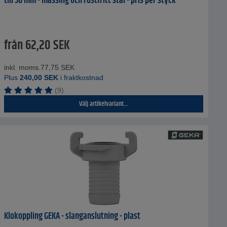
till 38 mm - mässing och rostfritt stål - pris per styck
från
62,20
SEK
inkl. moms.
77,75
SEK
Plus
240,00
SEK
i fraktkostnad
(9)
Välj artikelvariant...
Klokoppling GEKA - slanganslutning - plast