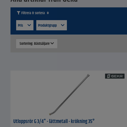
Filtrera & sortera
Pris
Produktgrupp
Sortering: Bästsäljare
Utloppsrör G 3/4" - lättmetall - krökning 35°