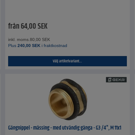
från
64,00
SEK
inkl. moms.
80,00
SEK
Plus
240,00
SEK
i fraktkostnad
Välj artikelvariant...
Gängnippel - mässing - med utvändig gänga - G3 /4", M 11x1