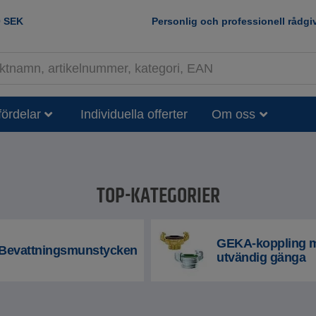
0
SEK
Personlig och professionell rådgi
fördelar
Individuella offerter
Om oss
TOP-KATEGORIER
GEKA-koppling 
Bevattningsmunstycken
utvändig gänga