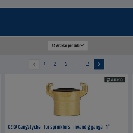
24 Artiklar per sida
1
2
3
...
15
GEKA Gängstycke - för sprinklers - invändig gänga - 1"