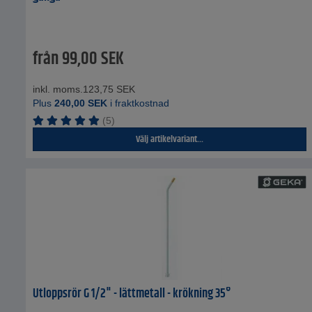
från
99,00
SEK
inkl. moms.
123,75
SEK
Plus
240,00
SEK
i fraktkostnad
(5)
Välj artikelvariant...
Utloppsrör G 1/2" - lättmetall - krökning 35°