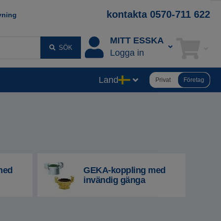
kontakta 0570-711 622
vning
MITT ESSKA
SÖK
Logga in
Land
Privat
Företag
med
GEKA-koppling med
invändig gänga