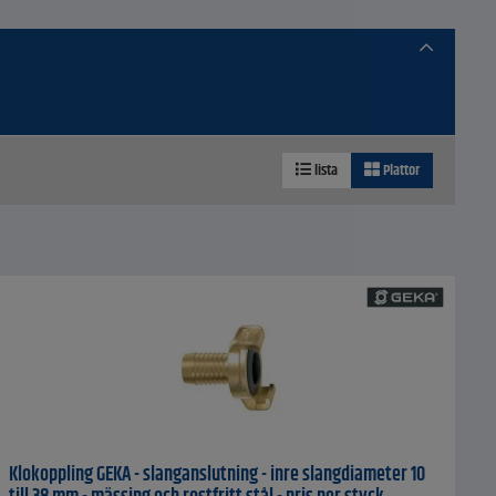
lista
Plattor
Klokoppling GEKA - slanganslutning - inre slangdiameter 10