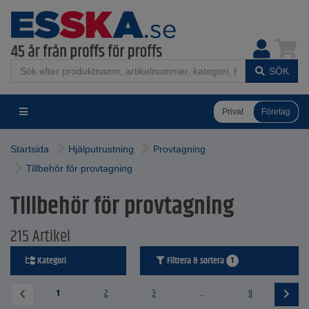
SÖK
Privat
Företag
Startsida
Hjälputrustning
Provtagning
Tillbehör för provtagning
Tillbehör för provtagning
215 Artikel
Kategori
Filtrera & sortera
1
1
2
3
...
9