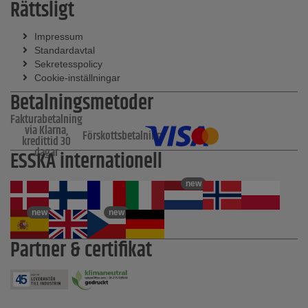
Rättsligt
Impressum
Standardavtal
Sekretesspolicy
Cookie-inställningar
Betalningsmetoder
Fakturabetalning
via Klarna,
Förskottsbetalning
kredittid 30
dagar
ESSKA internationell
new
new
new
Partner & certifikat