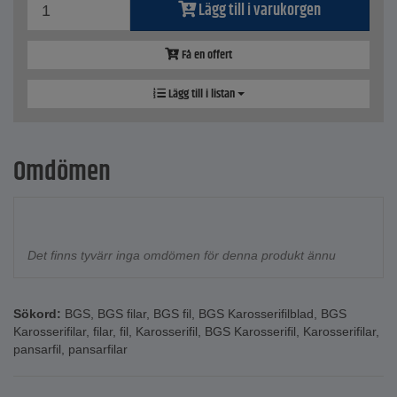
Lägg till i varukorgen
Få en offert
Lägg till i listan
Omdömen
Det finns tyvärr inga omdömen för denna produkt ännu
Sökord:
BGS
,
BGS filar
,
BGS fil
,
BGS Karosserifilblad
,
BGS
Karosserifilar
,
filar
,
fil
,
Karosserifil
,
BGS Karosserifil
,
Karosserifilar
,
pansarfil
,
pansarfilar