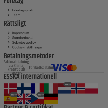
Företag
Företagsprofil
Team
Rättsligt
Impressum
Standardavtal
Sekretesspolicy
Cookie-inställningar
Betalningsmetoder
Fakturabetalning
via Klarna,
Förskottsbetalning
kredittid 30
dagar
ESSKA internationell
new
new
new
Partner & certifikat