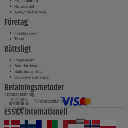
Fraktkostnad
Retursedel
Avbryt beställning
Företag
Företagsprofil
Team
Rättsligt
Impressum
Standardavtal
Sekretesspolicy
Cookie-inställningar
Betalningsmetoder
Fakturabetalning
via Klarna,
Förskottsbetalning
kredittid 30
dagar
ESSKA internationell
new