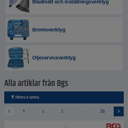
Bladmått och inställningsverktyg
Bromsverktyg
Oljeserviceverktyg
Alla artiklar från Bgs
Filtrera & sortera
1
2
3
...
196