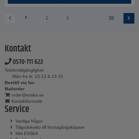
1
2
3
...
196
Kontakt
0570-711 622
Telefontillgänglighet:
Mån-fre kl. 10-12 & 13-15
Beställ via fax
Mailorder
order@esska.se
Kontaktformulär
Service
Vanliga frågor
Tillgodokvitto till förstagångsköpare
Mitt ESSKA