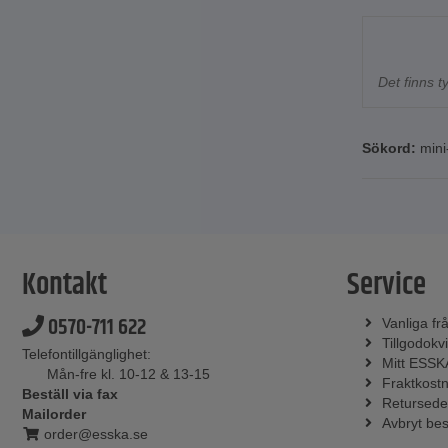
Det finns 
Sökord:
min
Kontakt
Service
0570-711 622
Vanliga fr
Tillgodokvi
Telefontillgänglighet:
Mitt ESSK
Mån-fre kl. 10-12 & 13-15
Fraktkost
Beställ via fax
Retursede
Mailorder
Avbryt bes
order@esska.se