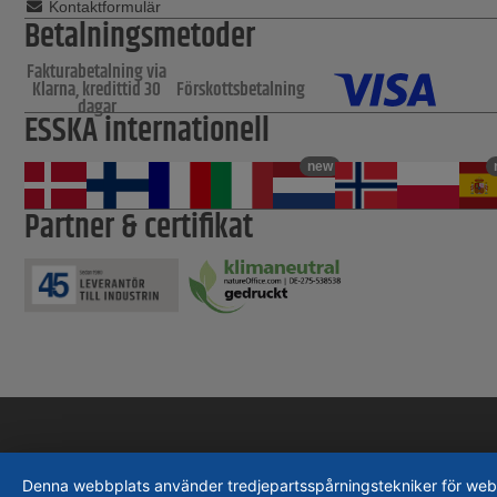
Kontaktformulär
Betalningsmetoder
Fakturabetalning via
Klarna, kredittid 30
Förskottsbetalning
dagar
ESSKA internationell
new
Partner & certifikat
Denna webbplats använder tredjepartsspårningstekniker för webbpla