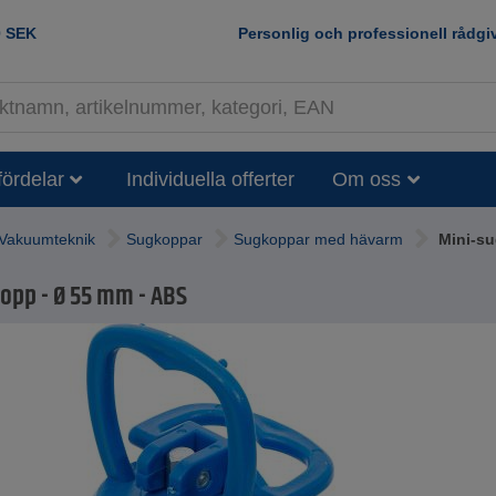
0
SEK
Personlig och professionell rådgi
fördelar
Individuella offerter
Om oss
Vakuumteknik
Sugkoppar
Sugkoppar med hävarm
Mini-su
opp - Ø 55 mm - ABS