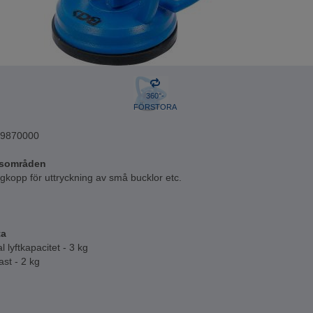
360°-
FÖRSTORA
9870000
sområden
gkopp för uttryckning av små bucklor etc.
ta
 lyftkapacitet - 3 kg
ast - 2 kg