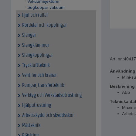
Vakuumejektorer
Sugkoppar vakuum
Hjul och rullar
Rördelar och kopplingar
Slangar
Slangklämmor
Slangkopplingar
Art. nr.:
40417
Tryckluftteknik
Användning
Ventiler och kranar
Mini-su
Pumpar, transferteknik
Beskrivning
ABS
Verktyg och Verkstadsutrustning
Tekniska da
Hjälputrustning
Maximal
Arbetsl
Arbetsskydd och skyddsskor
Mätteknik
Blästring