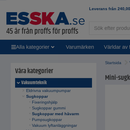
Leverans från
240,0
Alla kategorier
Varumärken
Världar av 
Startsida
Våra kategorier
Mini-sugk
Vakuumteknik
Eldrivna vakuumpumpar
Sugkoppar
Fixeringshjälp
Sugkoppar gummi
Sugkoppar med hävarm
Pumpsugkoppar
Vakuum lyftanläggningar