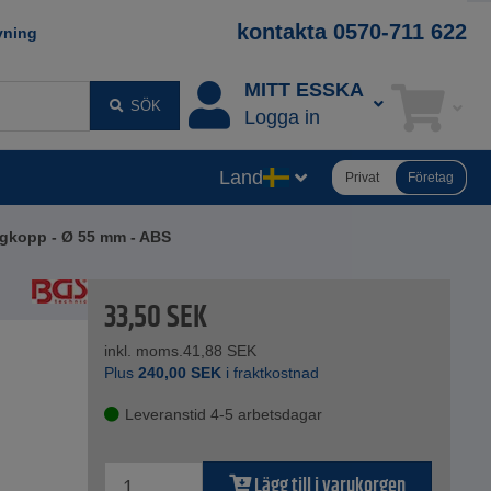
kontakta 0570-711 622
vning
MITT ESSKA
SÖK
Logga in
Land
Privat
Företag
gkopp - Ø 55 mm - ABS
33,50
SEK
inkl. moms.
41,88
SEK
Plus
240,00
SEK
i fraktkostnad
Leveranstid 4-5 arbetsdagar
Lägg till i varukorgen