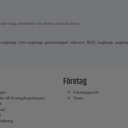
tyvärr inga omdömen för denna produkt ännu
i-sugkopp
,
mini sugkopp
,
gumminippel
,
vakuum
,
BGS
,
sugkopp
,
sugkop
Företag
ågor
Företagsprofil
tto till förstagångsköpare
Team
A
nad
l
tällning