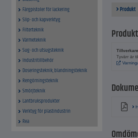
Produkt
Färgpistoler för lackering
Slip- och kapverktyg
Filterteknik
Produkt
Värmeteknik
Sug- och utsugsteknik
Tillverkar
Tyvärr är t
Industritillbehör
Varning
Doseringsteknik, blandningsteknik
Rengörningsteknik
Dokume
Smörjteknik
Lantbruksprodukter
H
Verktyg för plastindustrin
Rea
Omdöm