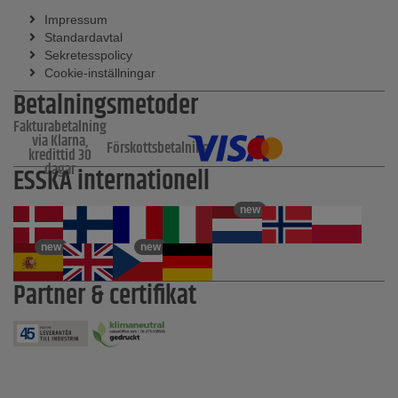
Impressum
Standardavtal
Sekretesspolicy
Cookie-inställningar
Betalningsmetoder
Fakturabetalning
via Klarna,
Förskottsbetalning
kredittid 30
dagar
ESSKA internationell
new
new
new
Partner & certifikat