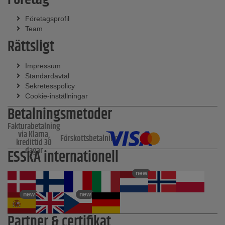
Företagsprofil
Team
Rättsligt
Impressum
Standardavtal
Sekretesspolicy
Cookie-inställningar
Betalningsmetoder
Fakturabetalning
via Klarna,
Förskottsbetalning
kredittid 30
dagar
ESSKA internationell
new
new
new
Partner & certifikat