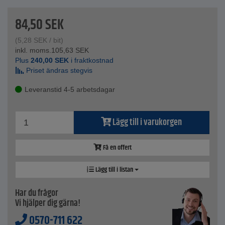
Material - förkromad stålplåt
Passar för - verktygshållarsystem StorePlus Flex A och Flex
84,50
SEK
P från Allit
Förpackningsstorlek - 16 delar, i 5 modeller
(
5,28
SEK
/ bit)
Vikt - 0,18 kg
inkl. moms.
105,63
SEK
Färg - silver
Plus
240,00
SEK
i fraktkostnad
Priset ändras stegvis
Leveranstid 4-5 arbetsdagar
Lägg till i varukorgen
Få en offert
Lägg till i listan
Har du frågor
Vi hjälper dig gärna!
0570-711 622