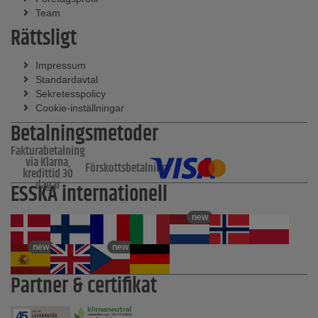
Team
Rättsligt
Impressum
Standardavtal
Sekretesspolicy
Cookie-inställningar
Betalningsmetoder
Fakturabetalning
via Klarna,
Förskottsbetalning
kredittid 30
dagar
ESSKA internationell
new
new
new
Partner & certifikat