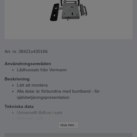
Art. nr.:
38421x430166
Användningsområden
Lådhussats från Vormann
Beskrivning
Lätt att montera
Alla delar är förbundna med buntband - för
självbetjäningspresentation
Tekniska data
Universellt lådhus i sats
Material - stål
Yta - förzinkad
visa mer...
Egenskaper - lås och tillbehör sendzimirförzinkat, handtag