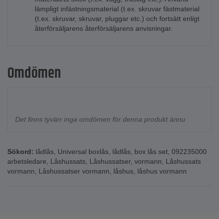
lämpligt infästningsmaterial (t.ex. skruvar fästmaterial
(t.ex. skruvar, skruvar, pluggar etc.) och fortsätt enligt
återförsäljarens återförsäljarens anvisningar.
Omdömen
Det finns tyvärr inga omdömen för denna produkt ännu
Sökord:
lådlås
,
Universal boxlås
,
lådlås
,
box lås set
,
092235000
arbetsledare
,
Låshussats
,
Låshussatser
,
vormann
,
Låshussats
vormann
,
Låshussatser vormann
,
låshus
,
låshus vormann