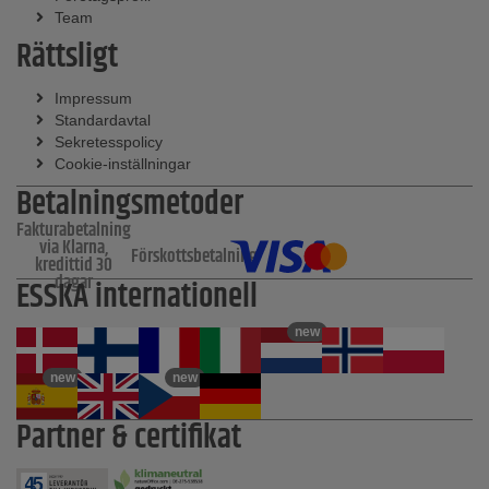
Team
Rättsligt
Impressum
Standardavtal
Sekretesspolicy
Cookie-inställningar
Betalningsmetoder
Fakturabetalning
via Klarna,
Förskottsbetalning
kredittid 30
dagar
ESSKA internationell
new
new
new
Partner & certifikat